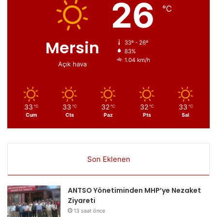
26
℃
Mersin
33º - 26º
83%
1.04 km/h
Açık hava
33
33
32
32
33
℃
℃
℃
℃
℃
Cum
Cts
Paz
Pts
Sal
Son Eklenen
ANTSO Yönetiminden MHP’ye Nezaket
Ziyareti
13 saat önce