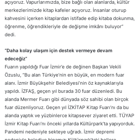
açıyoruz. Vapurlarımızda, bize bağlı olan alanlarda, kültür
merkezlerimizde kitap kafeler açıyoruz. İnsanlar oturup
kahvesini içerken kitaplardan istifade edip kitaba dokunma,
öğrenme, öğrendikleriyle de değişme imkânı buluyor”
dedi.
“Daha kolay ulaşım için destek vermeye devam
edeceğiz”
Fuarın yapıldığı Fuar İzmir’e de değinen Başkan Vekili
Özuslu, “Bu alan Türkiye’nin en büyük, en modern fuar
alanı. İzmir Büyükşehir Belediyesi’nin öz kaynaklarıyla
yapıldı. İZFAŞ, geçen yıl burada 30 fuar düzenledi. Bu
alanda Mermer Fuarı gibi dünyada söz sahibi olan birçok
fuar düzenliyoruz. Geçen yıl İZKİTAP Kitap Fuarı’nı da bu
alanda yaptık ve yüzbinlerce kitapsever ziyaret etti. TÜYAP
İzmir Kitap Fuarı’nı önceki yıllarda Kültürpark’ta yapıyorduk.
Pandemi nedeniyle sekteye uğradı. İzmir depremi
nedeniyle belediye binamızı Kültürpark’taki hollere