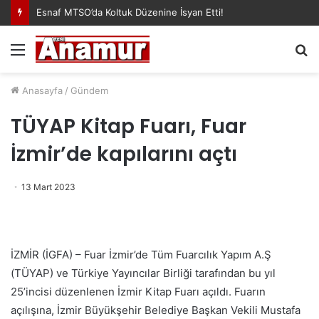
Esnaf MTSO’da Koltuk Düzenine İsyan Etti!
Menü
A
y
...
Anasayfa
/
Gündem
TÜYAP Kitap Fuarı, Fuar
İzmir’de kapılarını açtı
13 Mart 2023
İZMİR (İGFA) – Fuar İzmir’de Tüm Fuarcılık Yapım A.Ş
(TÜYAP) ve Türkiye Yayıncılar Birliği tarafından bu yıl
25’incisi düzenlenen İzmir Kitap Fuarı açıldı. Fuarın
açılışına, İzmir Büyükşehir Belediye Başkan Vekili Mustafa