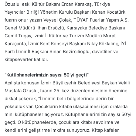
Özuslu, eski Kültür Bakanı Ercan Karakaş, Türkiye
Yayıncılar Birliği Yönetim Kurulu Başkanı Kenan Kocatürk,
fuarın onur yazarı Veysel Çolak, TÜYAP Fuarlar Yapım A.Ş.
Genel Müdürü İlhan Ersözlü, Karşıyaka Belediye Başkanı
Cemil Tugay, İzmir İl Kültür ve Turizm Müdürü Murat
Karaçanta, İzmir Kent Konseyi Başkanı Nilay Kökkılınç, İYİ
Parti İzmir İl Başkanı Sinan Bezircilioğlu, davetliler ve
kitapseverler katıldı.
“Kütüphanelerimizin sayısı 50’yi geçti”
Açılışta konuşan İzmir Büyükşehir Belediyesi Başkan Vekili
Mustafa Özuslu, fuarın 25. kez düzenlenmesinin önemine
dikkat çekerek, “İzmir’in belli bölgelerinde derin bir
yoksulluk var. Çocukların kitaba ulaşabilmesi için oralarda
mini kütüphaneler açıyoruz. Kütüphanelerimizin sayısı 50’yi
geçti. O kütüphanelerde, çocuklara kitabı sevdirme ve
kendilerini geliştirme imkânı sunuyoruz. Kitap kafeler