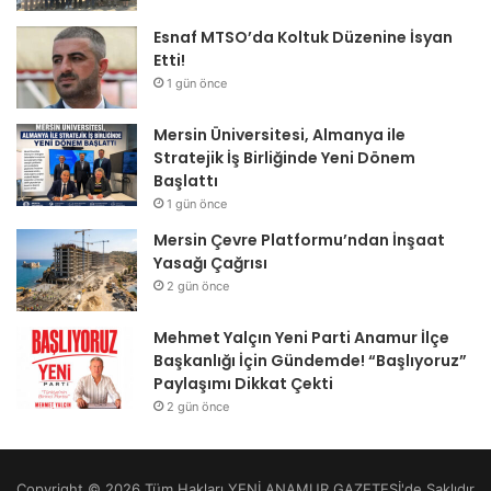
Esnaf MTSO’da Koltuk Düzenine İsyan
Etti!
1 gün önce
Mersin Üniversitesi, Almanya ile
Stratejik İş Birliğinde Yeni Dönem
Başlattı
1 gün önce
Mersin Çevre Platformu’ndan İnşaat
Yasağı Çağrısı
2 gün önce
Mehmet Yalçın Yeni Parti Anamur İlçe
Başkanlığı İçin Gündemde! “Başlıyoruz”
Paylaşımı Dikkat Çekti
2 gün önce
Copyright © 2026 Tüm Hakları YENİ ANAMUR GAZETESİ'de Saklıdır