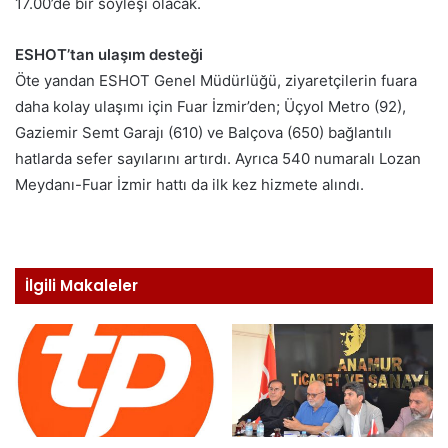
17.00’de bir söyleşi olacak.
ESHOT’tan ulaşım desteği
Öte yandan ESHOT Genel Müdürlüğü, ziyaretçilerin fuara
daha kolay ulaşımı için Fuar İzmir’den; Üçyol Metro (92),
Gaziemir Semt Garajı (610) ve Balçova (650) bağlantılı
hatlarda sefer sayılarını artırdı. Ayrıca 540 numaralı Lozan
Meydanı-Fuar İzmir hattı da ilk kez hizmete alındı.
İlgili Makaleler