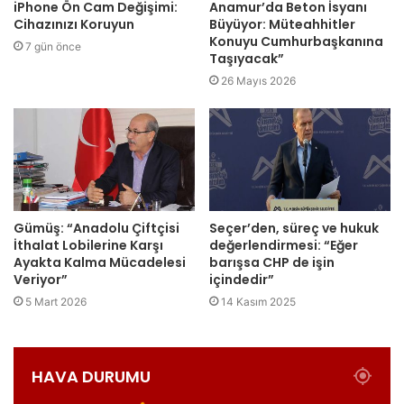
iPhone Ön Cam Değişimi:
Anamur’da Beton İsyanı
Cihazınızı Koruyun
Büyüyor: Müteahhitler
Konuyu Cumhurbaşkanına
7 gün önce
Taşıyacak”
26 Mayıs 2026
Gümüş: “Anadolu Çiftçisi
Seçer’den, süreç ve hukuk
İthalat Lobilerine Karşı
değerlendirmesi: “Eğer
Ayakta Kalma Mücadelesi
barışsa CHP de işin
Veriyor”
içindedir”
5 Mart 2026
14 Kasım 2025
HAVA DURUMU