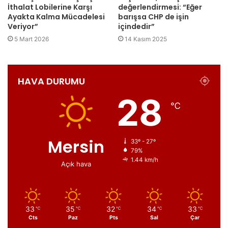
İthalat Lobilerine Karşı
değerlendirmesi: “Eğer
Ayakta Kalma Mücadelesi
barışsa CHP de işin
Veriyor”
içindedir”
5 Mart 2026
14 Kasım 2025
HAVA DURUMU
28
℃
Mersin
33º - 27º
79%
1.44 km/h
Açık hava
33
35
32
34
33
℃
℃
℃
℃
℃
Cts
Paz
Pts
Sal
Çar