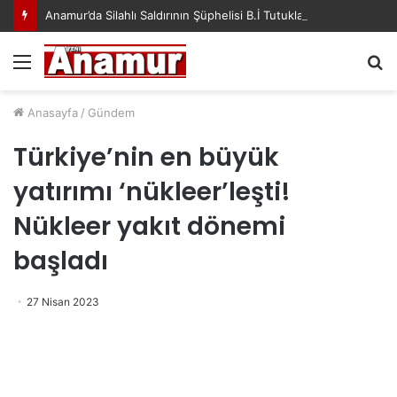
Anamur’da Silahlı Saldırının Şüphelisi B.İ Tutuklandı
Menü
A
y
...
Anasayfa
/
Gündem
Türkiye’nin en büyük
yatırımı ‘nükleer’leşti!
Nükleer yakıt dönemi
başladı
27 Nisan 2023