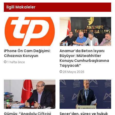
İlgili Makaleler
iPhone Ön Cam Değişimi:
Anamur’da Beton İsyanı
Cihazınızı Koruyun
Büyüyor: Müteahhitler
Konuyu Cumhurbaşkanına
1 hafta önce
Taşıyacak”
26 Mayıs 2026
Gümüş: “Anadolu Çiftçisi
Seçer’den, süreç ve hukuk