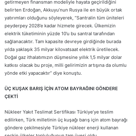
getirmeyen finansman modeliyle hayata geçirildiğini
belirten Erdoğan, Akkuyu’nun Rusya ile en büyük ortak
yatırımları olduğunu söyleyerek, “Santralin tüm üniteleri
peyderpey 2028’e kadar hizmete girecek. Ülkemizin
elektrik tüketiminin yüzde 10’u bu santral tarafından
sağlanacaktır. Tam kapasite devreye girdiğinde burada
yılda yaklaşık 35 milyar kilovatsaat elektrik üretilecek.
Doğal gaz ithalatımızın düşmesine yıllık 1,5 milyar dolar
katkısı olacak bu proje, milli gelirimizin artışına da olumlu
yönde etki yapacaktır” diye konuştu.
ÜÇ KUŞAK BARIŞ İÇİN ATOM BAYRAĞINI GÖNDERE
ÇEKTİ
Nükleer Yakıt Teslimat Sertifikası Türkiye’ye teslim
edilirken, Türk milletinin üç kuşağı barış için atom bayrağı
göndere çekilmesiyle Türkiye nükleer enerji kullanan
seçkin ülkeler topluluğunun tam üyesi oldu.