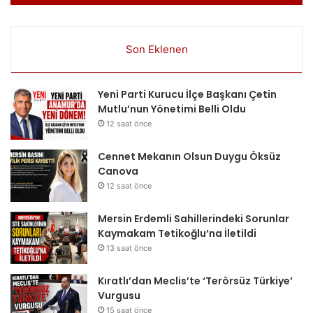
Son Eklenen
Yeni Parti Kurucu İlçe Başkanı Çetin
Mutlu’nun Yönetimi Belli Oldu
12 saat önce
Cennet Mekanın Olsun Duygu Öksüz
Canova
12 saat önce
Mersin Erdemli Sahillerindeki Sorunlar
Kaymakam Tetikoğlu’na İletildi
13 saat önce
Kıratlı’dan Meclis’te ‘Terörsüz Türkiye’
Vurgusu
15 saat önce