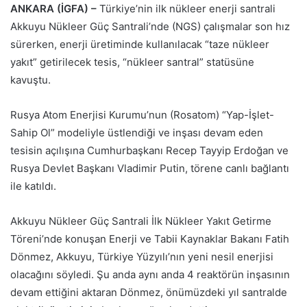
ANKARA (İGFA) –
Türkiye’nin ilk nükleer enerji santrali
Akkuyu Nükleer Güç Santrali’nde (NGS) çalışmalar son hız
sürerken, enerji üretiminde kullanılacak “taze nükleer
yakıt” getirilecek tesis, “nükleer santral” statüsüne
kavuştu.
Rusya Atom Enerjisi Kurumu’nun (Rosatom) “Yap-İşlet-
Sahip Ol” modeliyle üstlendiği ve inşası devam eden
tesisin açılışına Cumhurbaşkanı Recep Tayyip Erdoğan ve
Rusya Devlet Başkanı Vladimir Putin, törene canlı bağlantı
ile katıldı.
Akkuyu Nükleer Güç Santrali İlk Nükleer Yakıt Getirme
Töreni’nde konuşan Enerji ve Tabii Kaynaklar Bakanı Fatih
Dönmez, Akkuyu, Türkiye Yüzyılı’nın yeni nesil enerjisi
olacağını söyledi. Şu anda aynı anda 4 reaktörün inşasının
devam ettiğini aktaran Dönmez, önümüzdeki yıl santralde