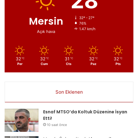
28
Mersin
32º - 27º
76%
1.47 km/h
Açık hava
32
32
31
32
32
℃
℃
℃
℃
℃
Per
Cum
Cts
Paz
Pts
Son Eklenen
Esnaf MTSO’da Koltuk Düzenine İsyan
Etti!
10 saat önce