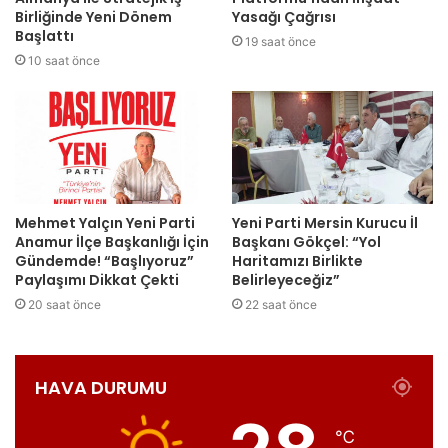
Birliğinde Yeni Dönem
Yasağı Çağrısı
Başlattı
19 saat önce
10 saat önce
Mehmet Yalçın Yeni Parti
Yeni Parti Mersin Kurucu İl
Anamur İlçe Başkanlığı İçin
Başkanı Gökçel: “Yol
Gündemde! “Başlıyoruz”
Haritamızı Birlikte
Paylaşımı Dikkat Çekti
Belirleyeceğiz”
20 saat önce
22 saat önce
HAVA DURUMU
℃