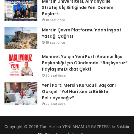
Mersin Üniversitesi, Almanya ile
Stratejik İş Birliğinde Yeni Dönem
Başlattı
10 saat önce
Mersin Çevre Platformu’ndan İnşaat
Yasağı Çağrısı
19 saat önce
Mehmet Yalçın Yeni Parti Anamur İlçe
Başkanlığı İçin Gündemde! “Başlıyoruz”
Paylaşımı Dikkat Çekti
20 saat önce
Yeni Parti Mersin Kurucu İl Başkanı
Gökçel: “Yol Haritamızı Birlikte
Belirleyeceğiz”
22 saat önce
Copyright © 2026 Tüm Hakları YENİ ANAMUR GAZETESİ'de Saklıdır