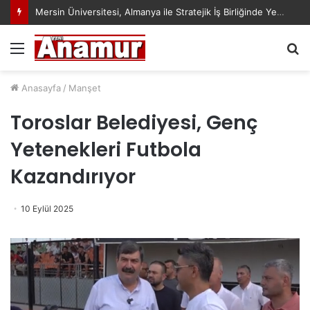
Mersin Üniversitesi, Almanya ile Stratejik İş Birliğinde Yeni Dönem Başlattı
Menü
A
y
...
Anasayfa
/
Manşet
Toroslar Belediyesi, Genç
Yetenekleri Futbola
Kazandırıyor
10 Eylül 2025