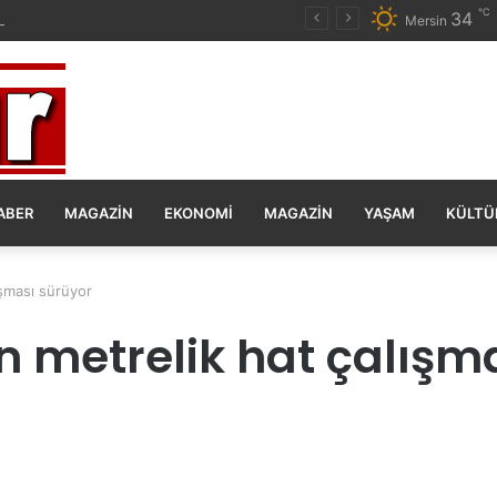
℃
34
anın Olsun Duygu Öksüz Canova
Mersin
ABER
MAGAZIN
EKONOMI
MAGAZIN
YAŞAM
KÜLTÜ
ışması sürüyor
n metrelik hat çalışm