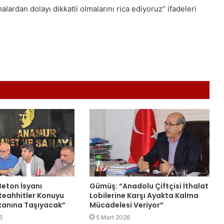
ardan dolayı dikkatli olmalarını rica ediyoruz” ifadeleri
eton İsyanı
Gümüş: “Anadolu Çiftçisi İthalat
teahhitler Konuyu
Lobilerine Karşı Ayakta Kalma
anına Taşıyacak”
Mücadelesi Veriyor”
6
5 Mart 2026