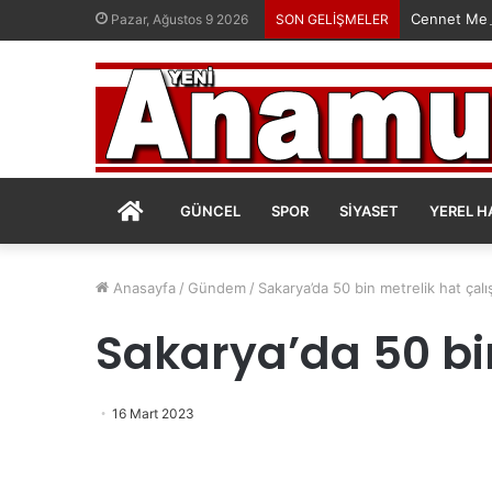
Cennet Mek
Pazar, Ağustos 9 2026
SON GELİŞMELER
ANASAYFA
GÜNCEL
SPOR
SIYASET
YEREL H
Anasayfa
/
Gündem
/
Sakarya’da 50 bin metrelik hat çal
Sakarya’da 50 bi
16 Mart 2023