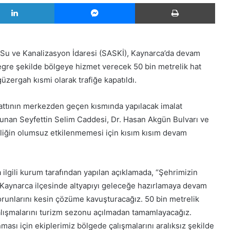
LinkedIn
Messenger
Yazd
Su ve Kanalizasyon İdaresi (SASKİ), Kaynarca’da devam
tegre şekilde bölgeye hizmet verecek 50 bin metrelik hat
üzergah kısmi olarak trafiğe kapatıldı.
attının merkezden geçen kısmında yapılacak imalat
unan Seyfettin Selim Caddesi, Dr. Hasan Akgün Bulvarı ve
iliğin olumsuz etkilenmemesi için kısım kısım devam
ilgili kurum tarafından yapılan açıklamada, “Şehrimizin
 Kaynarca ilçesinde altyapıyı geleceğe hazırlamaya devam
runlarını kesin çözüme kavuşturacağız. 50 bin metrelik
ışmalarını turizm sezonu açılmadan tamamlayacağız.
ı için ekiplerimiz bölgede çalışmalarını aralıksız şekilde