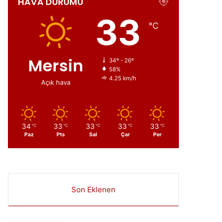
HAVA DURUMU
ır
33
℃
Mersin
34º - 26º
58%
4.25 km/h
Açık hava
34
33
33
33
33
℃
℃
℃
℃
℃
Paz
Pts
Sal
Çar
Per
Son Eklenen