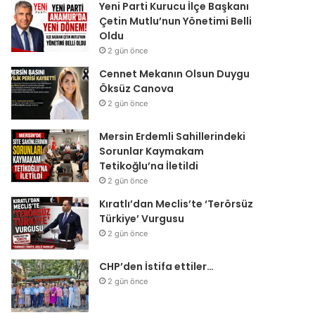
Yeni Parti Kurucu İlçe Başkanı
Çetin Mutlu’nun Yönetimi Belli
Oldu
2 gün önce
Cennet Mekanın Olsun Duygu
Öksüz Canova
2 gün önce
Mersin Erdemli Sahillerindeki
Sorunlar Kaymakam
Tetikoğlu’na İletildi
2 gün önce
Kıratlı’dan Meclis’te ‘Terörsüz
Türkiye’ Vurgusu
2 gün önce
CHP’den İstifa ettiler…
2 gün önce