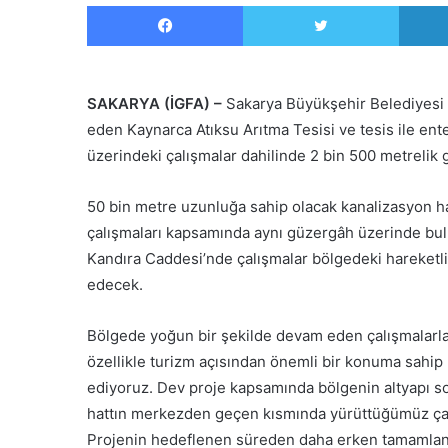
Facebook
Twitter
SAKARYA (İGFA) –
Sakarya Büyükşehir Belediyesi 
eden Kaynarca Atıksu Arıtma Tesisi ve tesis ile en
üzerindeki çalışmalar dahilinde 2 bin 500 metrelik g
50 bin metre uzunluğa sahip olacak kanalizasyon h
çalışmaları kapsamında aynı güzergâh üzerinde bul
Kandıra Caddesi’nde çalışmalar bölgedeki hareketl
edecek.
Bölgede yoğun bir şekilde devam eden çalışmalarla 
özellikle turizm açısından önemli bir konuma sahip
ediyoruz. Dev proje kapsamında bölgenin altyapı so
hattın merkezden geçen kısmında yürüttüğümüz çal
Projenin hedeflenen süreden daha erken tamamlanmas