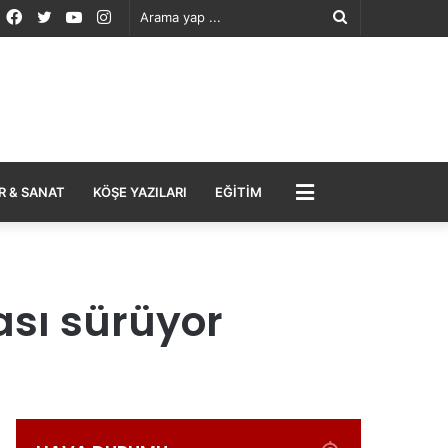
Facebook
Twitter
YouTube
Instagram
Arama
yap
...
MENÜ
R & SANAT
KÖŞE YAZILARI
EĞITIM
ası sürüyor