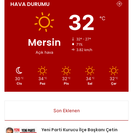
HAVA DURUMU
32
℃
Mersin
32º - 27º
71%
3.82 km/h
Açık hava
30
34
32
34
32
℃
℃
℃
℃
℃
Cts
Paz
Pts
Sal
Çar
Son Eklenen
Yeni Parti Kurucu İlçe Başkanı Çetin