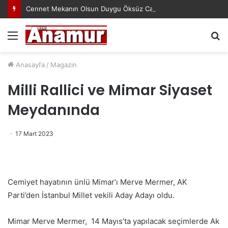
Cennet Mekanın Olsun Duygu Öksüz Canova
Menü
A
y
...
Anasayfa
/
Magazin
Milli Rallici ve Mimar Siyaset
Meydanında
17 Mart 2023
Cemiyet hayatının ünlü Mimar’ı Merve Mermer, AK
Parti’den İstanbul Millet vekili Aday Adayı oldu.
Mimar Merve Mermer, 14 Mayıs’ta yapılacak seçimlerde Ak