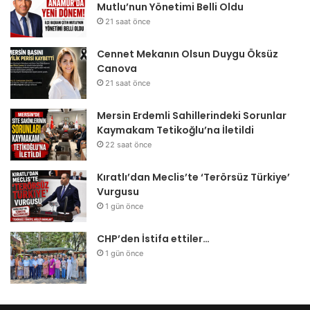
Mutlu’nun Yönetimi Belli Oldu
21 saat önce
Cennet Mekanın Olsun Duygu Öksüz
Canova
21 saat önce
Mersin Erdemli Sahillerindeki Sorunlar
Kaymakam Tetikoğlu’na İletildi
22 saat önce
Kıratlı’dan Meclis’te ‘Terörsüz Türkiye’
Vurgusu
1 gün önce
CHP’den İstifa ettiler…
1 gün önce