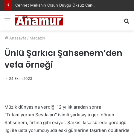
Cennet Mekanın Olsun Duygu Öksüz Canova
Menü
A
y
...
Anasayfa
/
Magazin
Ünlü Şarkıcı Şahsenem’den
vefa örneği
24 Ekim 2023
Müzik dünyasına verdiği 12 yıllık aradan sonra
“Tutamıyorum Sevdaları” isimli şarkısıyla geri dönen
Şahsenem, fırtına gibi esiyor. Şarkısı kısa sürede gördüğü
ilgi ile usta yorumcuyuda eski günlerine taşırken ödülleride