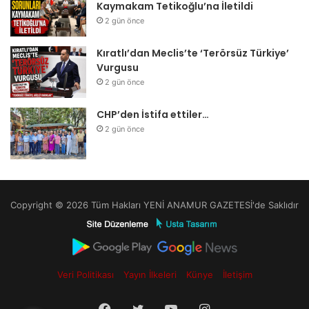
Kaymakam Tetikoğlu’na İletildi
2 gün önce
Kıratlı’dan Meclis’te ‘Terörsüz Türkiye’
Vurgusu
2 gün önce
CHP’den İstifa ettiler…
2 gün önce
Copyright © 2026 Tüm Hakları YENİ ANAMUR GAZETESİ'de Saklıdır
Veri Politikası
Yayın İlkeleri
Künye
İletişim
Facebook
Twitter
YouTube
Instagram