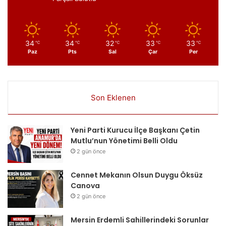
34
34
32
33
33
℃
℃
℃
℃
℃
Paz
Pts
Sal
Çar
Per
Son Eklenen
Yeni Parti Kurucu İlçe Başkanı Çetin
Mutlu’nun Yönetimi Belli Oldu
2 gün önce
Cennet Mekanın Olsun Duygu Öksüz
Canova
2 gün önce
Mersin Erdemli Sahillerindeki Sorunlar