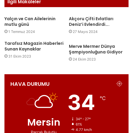
İlgili Makaleler
Yalçın ve Can Ailelerinin
Akçoru Çifti Evlatları
mutlu günü
Deniz’i Evlendirdi….
1 Temmuz 2024
27 Mayıs 2024
Tarafsız Magazin Haberleri
Merve Mermer Dünya
Sunan Kaynaklar
Şampiyonluğuna Gidiyor
31 Ekim 2023
24 Ekim 2023
HAVA DURUMU
34
℃
Mersin
34º - 27º
61%
4.77 km/h
Parçalı Bulutlu