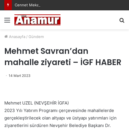
Cennet Mekanın Olsun Duygu Öksüz Canova
Menü
A
y
...
Anasayfa
/
Gündem
Mehmet Savran’dan
mahalle ziyareti – İGF HABER
14 Mart 2023
Mehmet UZEL (NEVŞEHİR İGFA)
2023 Yılı Yatırım Programı çerçevesinde mahallelerde
gerçekleştirilecek olan altyapı ve üstyapı yatırımları için
ziyaretlerini sürdüren Nevşehir Belediye Başkanı Dr.