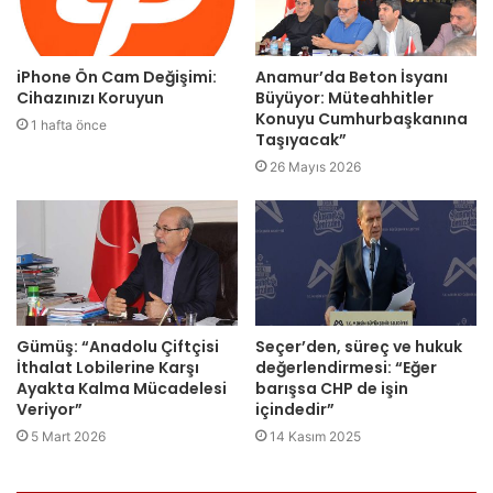
iPhone Ön Cam Değişimi:
Anamur’da Beton İsyanı
Cihazınızı Koruyun
Büyüyor: Müteahhitler
Konuyu Cumhurbaşkanına
1 hafta önce
Taşıyacak”
26 Mayıs 2026
Gümüş: “Anadolu Çiftçisi
Seçer’den, süreç ve hukuk
İthalat Lobilerine Karşı
değerlendirmesi: “Eğer
Ayakta Kalma Mücadelesi
barışsa CHP de işin
Veriyor”
içindedir”
5 Mart 2026
14 Kasım 2025