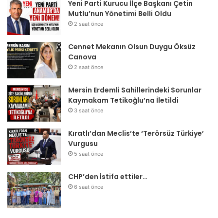
Yeni Parti Kurucu İlçe Başkanı Çetin
Mutlu’nun Yönetimi Belli Oldu
2 saat önce
Cennet Mekanın Olsun Duygu Öksüz
Canova
2 saat önce
Mersin Erdemli Sahillerindeki Sorunlar
Kaymakam Tetikoğlu’na İletildi
3 saat önce
Kıratlı’dan Meclis’te ‘Terörsüz Türkiye’
Vurgusu
5 saat önce
CHP’den İstifa ettiler…
6 saat önce