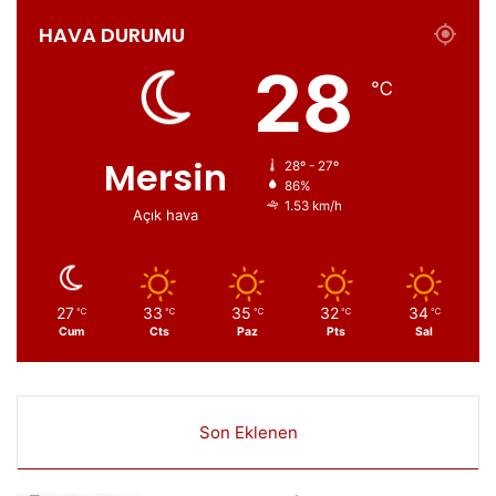
HAVA DURUMU
28
℃
Mersin
28º - 27º
86%
1.53 km/h
Açık hava
27
33
35
32
34
℃
℃
℃
℃
℃
Cum
Cts
Paz
Pts
Sal
Son Eklenen