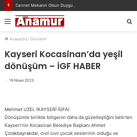
Cennet Mekanın Olsun Duygu Öksüz Canova
Menü
A
y
...
Anasayfa
/
Gündem
Kayseri Kocasinan’da yeşil
dönüşüm – İGF HABER
19 Nisan 2023
Mehmet UZEL (KAYSERİ İGFA)
Dönüşümle birlikte bölgenin daha da güzelleştiğini belirten
Kayseri’nin Kocasinan Belediye Başkanı Ahmet
Çolakbayrakdar, cıvıl cıvıl çocuk seslerinin olduğu ve