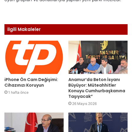
İlgili Makaleler
iPhone Ön Cam Değişimi:
Anamur’da Beton İsyanı
Cihazınızı Koruyun
Büyüyor: Müteahhitler
Konuyu Cumhurbaşkanına
1 hafta önce
Taşıyacak”
26 Mayıs 2026