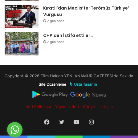
Kıratlı’dan Meclis’te ‘Terörsüz Türkiye’
Vurgusu
2 gün önce
CHP’den İstifa ettiler…
2 gün önce
Copyright © 2026 Tüm Hakları YENİ ANAMUR GAZETESİ'de Saklıdır
Veri Politikası
Yayın İlkeleri
Künye
İletişim
Facebook
Twitter
YouTube
Instagram