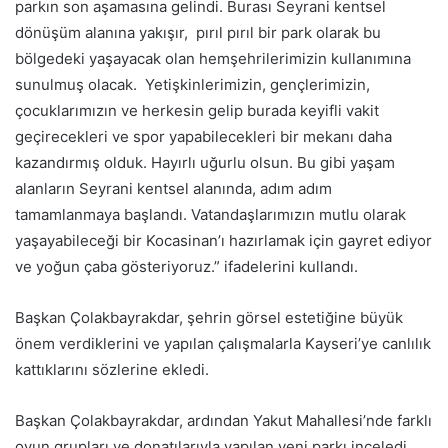
parkın son aşamasına gelindi. Burası Seyrani kentsel
dönüşüm alanına yakışır, pırıl pırıl bir park olarak bu
bölgedeki yaşayacak olan hemşehrilerimizin kullanımına
sunulmuş olacak. Yetişkinlerimizin, gençlerimizin,
çocuklarımızın ve herkesin gelip burada keyifli vakit
geçirecekleri ve spor yapabilecekleri bir mekanı daha
kazandırmış olduk. Hayırlı uğurlu olsun. Bu gibi yaşam
alanların Seyrani kentsel alanında, adım adım
tamamlanmaya başlandı. Vatandaşlarımızın mutlu olarak
yaşayabileceği bir Kocasinan’ı hazırlamak için gayret ediyor
ve yoğun çaba gösteriyoruz.” ifadelerini kullandı.
Başkan Çolakbayrakdar, şehrin görsel estetiğine büyük
önem verdiklerini ve yapılan çalışmalarla Kayseri’ye canlılık
kattıklarını sözlerine ekledi.
Başkan Çolakbayrakdar, ardından Yakut Mahallesi’nde farklı
oyun grupları ve donatılarıyla yapılan yeni parkı inceledi.