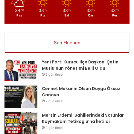
34
33
33
33
33
℃
℃
℃
℃
℃
Paz
Pts
Sal
Çar
Per
Son Eklenen
Yeni Parti Kurucu İlçe Başkanı Çetin
Mutlu’nun Yönetimi Belli Oldu
2 gün önce
Cennet Mekanın Olsun Duygu Öksüz
Canova
2 gün önce
Mersin Erdemli Sahillerindeki Sorunlar
Kaymakam Tetikoğlu’na İletildi
2 gün önce