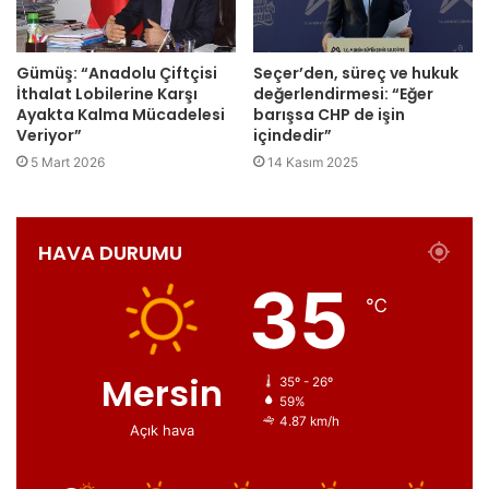
Gümüş: “Anadolu Çiftçisi
Seçer’den, süreç ve hukuk
İthalat Lobilerine Karşı
değerlendirmesi: “Eğer
Ayakta Kalma Mücadelesi
barışsa CHP de işin
Veriyor”
içindedir”
5 Mart 2026
14 Kasım 2025
HAVA DURUMU
35
℃
Mersin
35º - 26º
59%
4.87 km/h
Açık hava