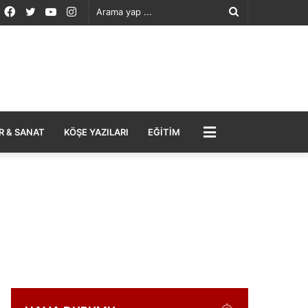
Facebook
Twitter
YouTube
Instagram
Arama
yap
...
MENÜ
R & SANAT
KÖŞE YAZILARI
EĞITIM