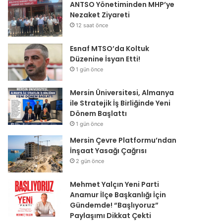
ANTSO Yönetiminden MHP’ye
Nezaket Ziyareti
12 saat önce
Esnaf MTSO’da Koltuk
Düzenine İsyan Etti!
1 gün önce
Mersin Üniversitesi, Almanya
ile Stratejik İş Birliğinde Yeni
Dönem Başlattı
1 gün önce
Mersin Çevre Platformu’ndan
İnşaat Yasağı Çağrısı
2 gün önce
Mehmet Yalçın Yeni Parti
Anamur İlçe Başkanlığı İçin
Gündemde! “Başlıyoruz”
Paylaşımı Dikkat Çekti