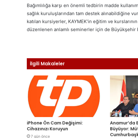
Bağımlılığa karşı en önemli tedbirin madde kullanı
sağlık kuruluşlarından tam destek alınabildiğine v
katılan kursiyerler, KAYMEK’in eğitim ve kurslarını
düzenlenen anlamlı seminerler için de Büyükşehir B
İlgili Makaleler
iPhone Ön Cam Değişimi:
Anamur’da B
Cihazınızı Koruyun
Büyüyor: Mü
Cumhurbaşk
7 gün önce