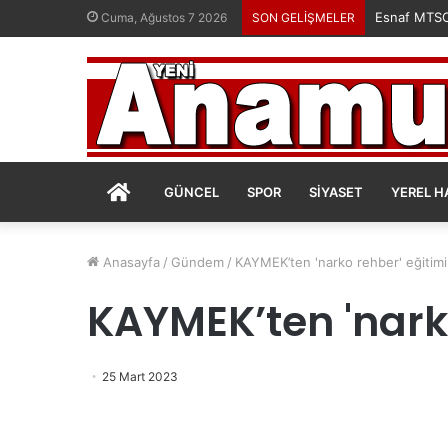
Esnaf MTSO’
Cuma, Ağustos 7 2026
SON GELİŞMELER
ANASAYFA
GÜNCEL
SPOR
SIYASET
YEREL H
Anasayfa
/
Gündem
/
KAYMEK’ten 'narko rehber' eğitimi
KAYMEK’ten 'narko
25 Mart 2023