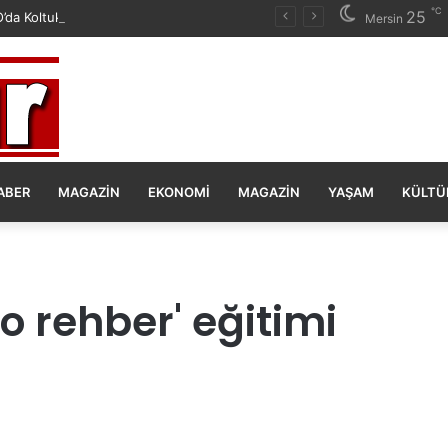
℃
25
da Koltuk Düzenine İsyan Etti!
Mersin
ABER
MAGAZIN
EKONOMI
MAGAZIN
YAŞAM
KÜLTÜ
 rehber' eğitimi