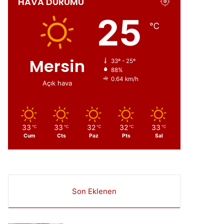
HAVA DURUMU
ır
25
℃
Mersin
33º - 25º
88%
0.64 km/h
Açık hava
33
33
32
32
33
℃
℃
℃
℃
℃
Cum
Cts
Paz
Pts
Sal
Son Eklenen