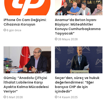
iPhone Ön Cam Değişimi:
Anamur’da Beton İsyanı
Cihazınızı Koruyun
Büyüyor: Müteahhitler
Konuyu Cumhurbaşkanına
6 gün önce
Taşıyacak”
26 Mayıs 2026
Gümüş: “Anadolu Çiftçisi
Seçer’den, süreç ve hukuk
İthalat Lobilerine Karşı
değerlendirmesi: “Eğer
Ayakta Kalma Mücadelesi
barışsa CHP de işin
Veriyor”
içindedir”
5 Mart 2026
14 Kasım 2025