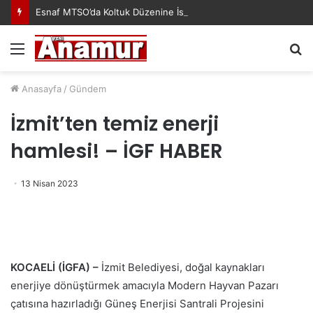
Esnaf MTSO’da Koltuk Düzenine İsyan Etti!
Menü
A
y
...
Anasayfa
/
Gündem
İzmit’ten temiz enerji
hamlesi! – İGF HABER
13 Nisan 2023
KOCAELİ (İGFA) –
İzmit Belediyesi, doğal kaynakları
enerjiye dönüştürmek amacıyla Modern Hayvan Pazarı
çatısına hazırladığı Güneş Enerjisi Santrali Projesini