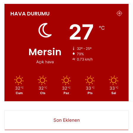
HAVA DURUMU
27
℃
Mersin
32º - 25º
79%
0.73 km/h
Açık hava
32
32
32
33
33
℃
℃
℃
℃
℃
Cum
Cts
Paz
Pts
Sal
Son Eklenen