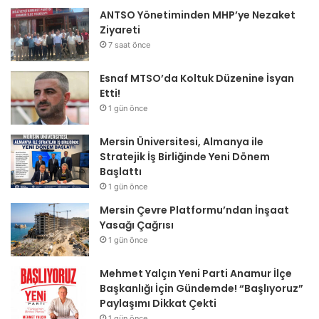
ANTSO Yönetiminden MHP’ye Nezaket
Ziyareti
7 saat önce
Esnaf MTSO’da Koltuk Düzenine İsyan
Etti!
1 gün önce
Mersin Üniversitesi, Almanya ile
Stratejik İş Birliğinde Yeni Dönem
Başlattı
1 gün önce
Mersin Çevre Platformu’ndan İnşaat
Yasağı Çağrısı
1 gün önce
Mehmet Yalçın Yeni Parti Anamur İlçe
Başkanlığı İçin Gündemde! “Başlıyoruz”
Paylaşımı Dikkat Çekti
1 gün önce