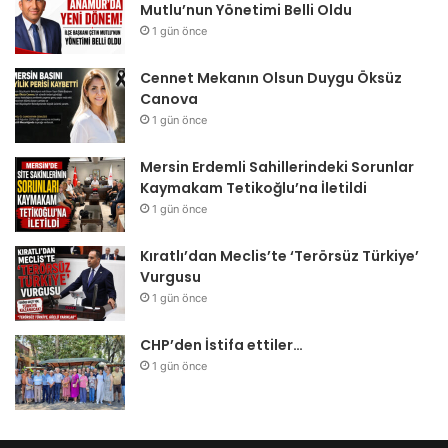
Mutlu’nun Yönetimi Belli Oldu
1 gün önce
Cennet Mekanın Olsun Duygu Öksüz
Canova
1 gün önce
Mersin Erdemli Sahillerindeki Sorunlar
Kaymakam Tetikoğlu’na İletildi
1 gün önce
Kıratlı’dan Meclis’te ‘Terörsüz Türkiye’
Vurgusu
1 gün önce
CHP’den İstifa ettiler…
1 gün önce