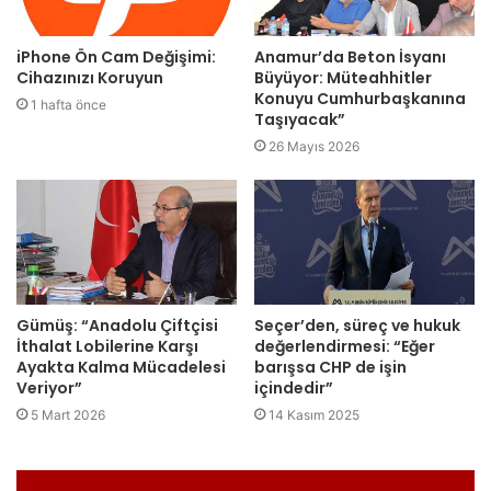
iPhone Ön Cam Değişimi:
Anamur’da Beton İsyanı
Cihazınızı Koruyun
Büyüyor: Müteahhitler
Konuyu Cumhurbaşkanına
1 hafta önce
Taşıyacak”
26 Mayıs 2026
Gümüş: “Anadolu Çiftçisi
Seçer’den, süreç ve hukuk
İthalat Lobilerine Karşı
değerlendirmesi: “Eğer
Ayakta Kalma Mücadelesi
barışsa CHP de işin
Veriyor”
içindedir”
5 Mart 2026
14 Kasım 2025