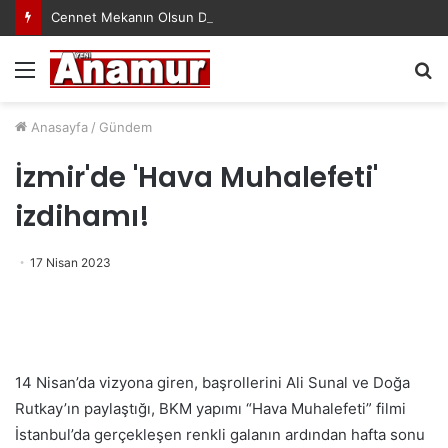
Cennet Mekanın Olsun Duygu Öksüz Canova
Menü
A
y
...
Anasayfa
/
Gündem
İzmir'de 'Hava Muhalefeti'
izdihamı!
17 Nisan 2023
14 Nisan’da vizyona giren, başrollerini Ali Sunal ve Doğa
Rutkay’ın paylaştığı, BKM yapımı “Hava Muhalefeti” filmi
İstanbul’da gerçekleşen renkli galanın ardından hafta sonu