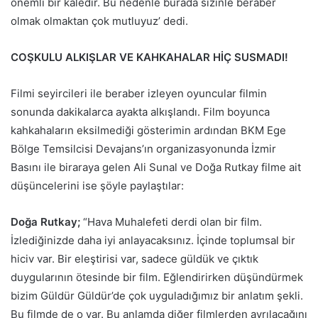
önemli bir kaledir. Bu nedenle burada sizinle beraber
olmak olmaktan çok mutluyuz’ dedi.
COŞKULU ALKIŞLAR VE KAHKAHALAR HİÇ SUSMADI!
Filmi seyircileri ile beraber izleyen oyuncular filmin
sonunda dakikalarca ayakta alkışlandı. Film boyunca
kahkahaların eksilmediği gösterimin ardından BKM Ege
Bölge Temsilcisi Devajans’ın organizasyonunda İzmir
Basını ile biraraya gelen Ali Sunal ve Doğa Rutkay filme ait
düşüncelerini ise şöyle paylaştılar:
Doğa Rutkay;
“Hava Muhalefeti derdi olan bir film.
İzlediğinizde daha iyi anlayacaksınız. İçinde toplumsal bir
hiciv var. Bir eleştirisi var, sadece güldük ve çıktık
duygularının ötesinde bir film. Eğlendirirken düşündürmek
bizim Güldür Güldür’de çok uyguladığımız bir anlatım şekli.
Bu filmde de o var. Bu anlamda diğer filmlerden ayrılacağını