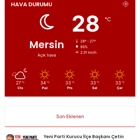
HAVA DURUMU
28
℃
Mersin
28º - 27º
89%
2.91 km/h
Açık hava
27
34
33
33
33
℃
℃
℃
℃
℃
Cts
Paz
Pts
Sal
Çar
Son Eklenen
Yeni Parti Kurucu İlçe Başkanı Çetin