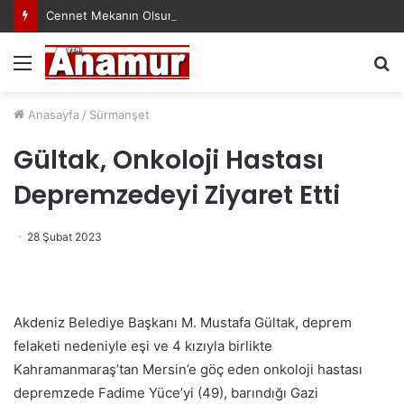
Cennet Mekanın Olsun Duygu Öksüz Canova
Menü
A
y
...
Anasayfa
/
Sürmanşet
Gültak, Onkoloji Hastası
Depremzedeyi Ziyaret Etti
28 Şubat 2023
Akdeniz Belediye Başkanı M. Mustafa Gültak, deprem
felaketi nedeniyle eşi ve 4 kızıyla birlikte
Kahramanmaraş’tan Mersin’e göç eden onkoloji hastası
depremzede Fadime Yüce’yi (49), barındığı Gazi