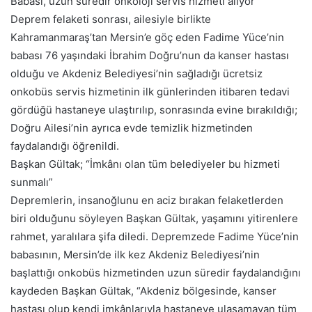
Babası, uzun süredir onkoloji servis hizmeti alıyor
Deprem felaketi sonrası, ailesiyle birlikte
Kahramanmaraş’tan Mersin’e göç eden Fadime Yüce’nin
babası 76 yaşındaki İbrahim Doğru’nun da kanser hastası
olduğu ve Akdeniz Belediyesi’nin sağladığı ücretsiz
onkobüs servis hizmetinin ilk günlerinden itibaren tedavi
gördüğü hastaneye ulaştırılıp, sonrasında evine bırakıldığı;
Doğru Ailesi’nin ayrıca evde temizlik hizmetinden
faydalandığı öğrenildi.
Başkan Gültak; “İmkânı olan tüm belediyeler bu hizmeti
sunmalı”
Depremlerin, insanoğlunu en aciz bırakan felaketlerden
biri olduğunu söyleyen Başkan Gültak, yaşamını yitirenlere
rahmet, yaralılara şifa diledi. Depremzede Fadime Yüce’nin
babasının, Mersin’de ilk kez Akdeniz Belediyesi’nin
başlattığı onkobüs hizmetinden uzun süredir faydalandığını
kaydeden Başkan Gültak, “Akdeniz bölgesinde, kanser
hastası olup kendi imkânlarıyla hastaneye ulaşamayan tüm