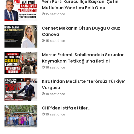
Yeni Parti Kurucu İlçe Başkanı Çetin
Mutlu’nun Yönetimi Belli Oldu
15 saat önce
Cennet Mekanın Olsun Duygu Öksüz
Canova
15 saat önce
Mersin Erdemli Sahillerindeki Sorunlar
Kaymakam Tetikoğlu’na İletildi
16 saat önce
Kıratlı’dan Meclis’te ‘Terörsüz Türkiye’
Vurgusu
18 saat önce
CHP’den İstifa ettiler…
19 saat önce