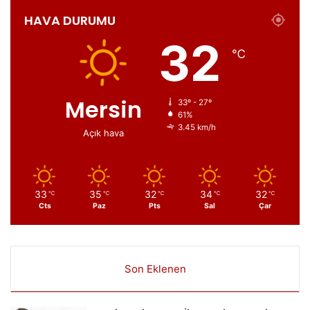
HAVA DURUMU
32
℃
Mersin
33º - 27º
61%
3.45 km/h
Açık hava
33
35
32
34
32
℃
℃
℃
℃
℃
Cts
Paz
Pts
Sal
Çar
Son Eklenen