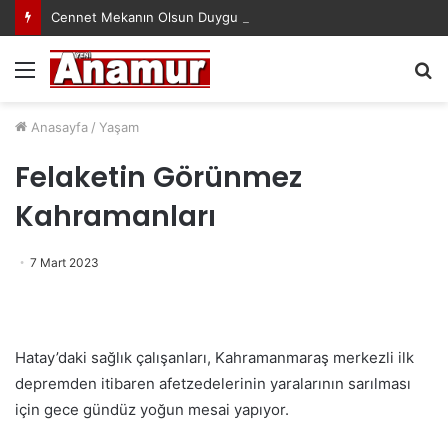
Cennet Mekanın Olsun Duygu Öksüz Canova
Menü
A
y
...
Anasayfa
/
Yaşam
Felaketin Görünmez
Kahramanları
7 Mart 2023
Hatay’daki sağlık çalışanları, Kahramanmaraş merkezli ilk
depremden itibaren afetzedelerinin yaralarının sarılması
için gece gündüz yoğun mesai yapıyor.