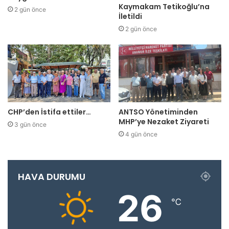
Kaymakam Tetikoğlu’na
2 gün önce
İletildi
2 gün önce
CHP’den İstifa ettiler…
ANTSO Yönetiminden
MHP’ye Nezaket Ziyareti
3 gün önce
4 gün önce
HAVA DURUMU
26
℃