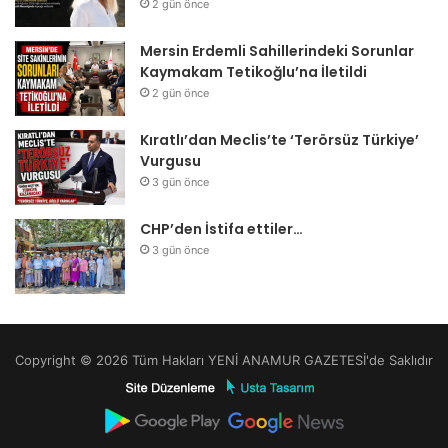
2 gün önce
Mersin Erdemli Sahillerindeki Sorunlar
Kaymakam Tetikoğlu’na İletildi
2 gün önce
Kıratlı’dan Meclis’te ‘Terörsüz Türkiye’
Vurgusu
3 gün önce
CHP’den İstifa ettiler…
3 gün önce
Copyright © 2026 Tüm Hakları YENİ ANAMUR GAZETESİ'de Saklıdır