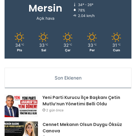
Mersin
34º - 26º
78%
2.04 km/h
Açık hava
34
33
32
33
31
℃
℃
℃
℃
℃
Pts
Sal
Çar
Per
Cum
Son Eklenen
Yeni Parti Kurucu İlçe Başkanı Çetin
Mutlu’nun Yönetimi Belli Oldu
2 gün önce
Cennet Mekanın Olsun Duygu Öksüz
Canova