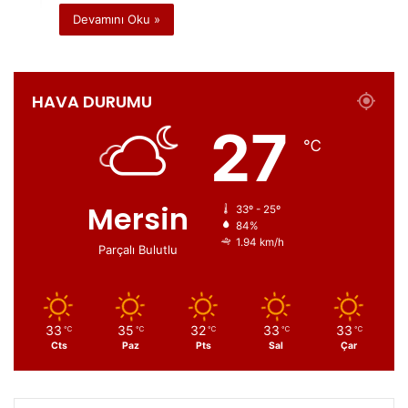
Devamını Oku »
HAVA DURUMU
27
℃
Mersin
33º - 25º
84%
1.94 km/h
Parçalı Bulutlu
33
35
32
33
33
℃
℃
℃
℃
℃
Cts
Paz
Pts
Sal
Çar