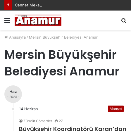
Cennet Mekanın Olsun Duygu Öksüz Canova
Menü
A
y
...
Anasayfa
/
Mersin Büyükşehir Belediyesi Anamur
Mersin Büyükşehir
Belediyesi Anamur
Haz
- 2024 -
14 Haziran
Manşet
Zümrüt Cömertler
27
Büyükşehir Koordinatörü Karan’dan