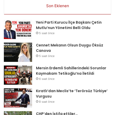
Son Eklenen
Yeni Parti Kurucu İlçe Başkanı Çetin
Mutlu’nun Yönetimi Belli Oldu
5 saat önce
Cennet Mekanın Olsun Duygu Öksüz
Canova
5 saat önce
Mersin Erdemli Sahillerindeki Sorunlar
Kaymakam Tetikoğlu’na İletildi
6 saat önce
Kıratlı’dan Meclis’te ‘Terörsüz Türkiye’
Vurgusu
8 saat önce
CHP’den İstifa ettiler…