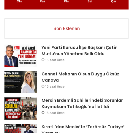
Cts
Paz
Pts
Sal
Çar
Son Eklenen
Yeni Parti Kurucu İlçe Başkanı Çetin
Mutlu’nun Yönetimi Belli Oldu
15 saat önce
Cennet Mekanın Olsun Duygu Öksüz
Canova
15 saat önce
Mersin Erdemli Sahillerindeki Sorunlar
Kaymakam Tetikoğlu’na İletildi
16 saat önce
Kıratlı’dan Meclis’te ‘Terörsüz Türkiye’
Vurgusu