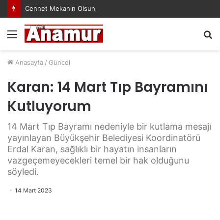
Cennet Mekanın Olsun Duygu Öksüz Canova
Menü
A
y
...
Anasayfa
/
Güncel
Karan: 14 Mart Tıp Bayramını
Kutluyorum
14 Mart Tıp Bayramı nedeniyle bir kutlama mesajı
yayınlayan Büyükşehir Belediyesi Koordinatörü
Erdal Karan, sağlıklı bir hayatın insanların
vazgeçemeyecekleri temel bir hak olduğunu
söyledi.
14 Mart 2023