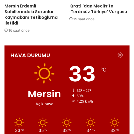
Mersin Erdemli
Kıratlı’dan Meclis’te
Sahillerindeki Sorunlar
‘Terörsüz Türkiye’ Vurgusu
Kaymakam Tetikoğlu’na
19 saat önce
İletildi
16 saat önce
HAVA DURUMU
33
℃
Mersin
33º - 27º
59%
4.25 km/h
Açık hava
33
35
32
34
32
℃
℃
℃
℃
℃