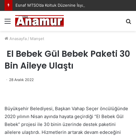
Esnaf MTSO’da Koltuk Düzenine İsyan Etti!
Menü
A
y
...
Anasayfa
/
Manşet
El Bebek Gül Bebek Paketi 30
Bin Aileye Ulaştı
28 Aralık 2022
Büyükşehir Belediyesi, Başkan Vahap Seçer öncülüğünde
2020 yılının Nisan ayında hayata geçirdiği “El Bebek Gül
Bebek” projesi ile 30 binin üzerinde destek paketini
ailelere ulaştırdı. Hizmetlerin artarak devam edeceğini