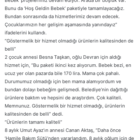
Bebek’ projelerimiz devam ediyor. Arada bir boşluk var.
Bunu da ‘Hoş Geldin Bebek’ paketiyle tamamlayacağız.
Bundan sonrasında da hizmetlerimiz devam edecek.
Çocuklarımızın her gelişim aşamasında yanındayız”
ifadelerini kullandı.
“Göstermelik bir hizmet olmadığı ürünlerin kalitesinden de
belli”
2 çocuk annesi Besna Taşkan, oğlu Devran için aldığı
hizmet için, “Bu paketi ikinci kez alıyorum. Bebek bezi, en
ucuz yer olan pazarda bile 170 lira. Mama çok pahalı.
Durumumuz olmadığı için ben mama alamıyordum ve
bundan dolayı bebeğim gelişmedi. Belediye’nin dağıttığı
ürünlere baktım ve hepsini de araştırdım. Çok kaliteli.
Memnunuz. Göstermelik bir hizmet olmadığı, ürünlerin
kalitesinden de belli” dedi.
“Ürünlerin tamamı kaliteli”
8 aylık Umut Ayaz’ın annesi Canan Aktaş, “Daha önce
‘Hamile Bakım Sütü’nden yararlandım. 8 aylık oğlum için de