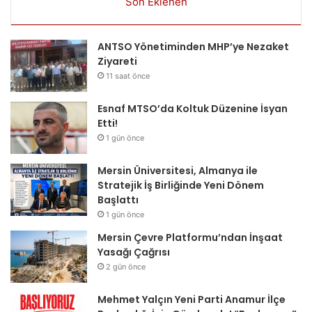
Son Eklenen
ANTSO Yönetiminden MHP’ye Nezaket
Ziyareti
11 saat önce
Esnaf MTSO’da Koltuk Düzenine İsyan
Etti!
1 gün önce
Mersin Üniversitesi, Almanya ile
Stratejik İş Birliğinde Yeni Dönem
Başlattı
1 gün önce
Mersin Çevre Platformu’ndan İnşaat
Yasağı Çağrısı
2 gün önce
Mehmet Yalçın Yeni Parti Anamur İlçe