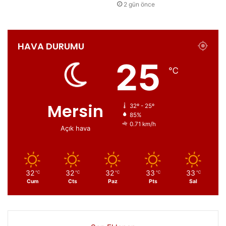
2 gün önce
HAVA DURUMU
25
℃
Mersin
32º - 25º
85%
0.71 km/h
Açık hava
32
32
32
33
33
℃
℃
℃
℃
℃
Cum
Cts
Paz
Pts
Sal