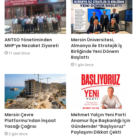
ANTSO Yönetiminden
Mersin Üniversitesi,
MHP’ye Nezaket Ziyareti
Almanya ile Stratejik İş
Birliğinde Yeni Dönem
11 saat önce
Başlattı
1 gün önce
Mersin Çevre
Mehmet Yalçın Yeni Parti
Platformu’ndan İnşaat
Anamur İlçe Başkanlığı İçin
Yasağı Çağrısı
Gündemde! “Başlıyoruz”
Paylaşımı Dikkat Çekti
2 gün önce