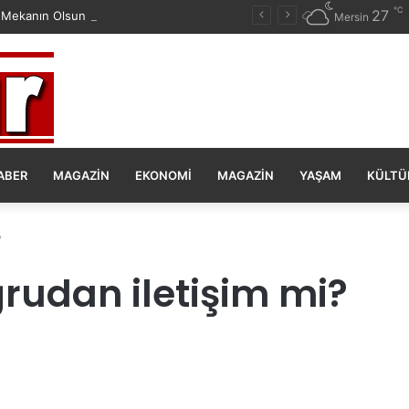
℃
27
 Mekanın Olsun Duygu Öksüz Canova
Mersin
ABER
MAGAZIN
EKONOMI
MAGAZIN
YAŞAM
KÜLTÜ
?
rudan iletişim mi?