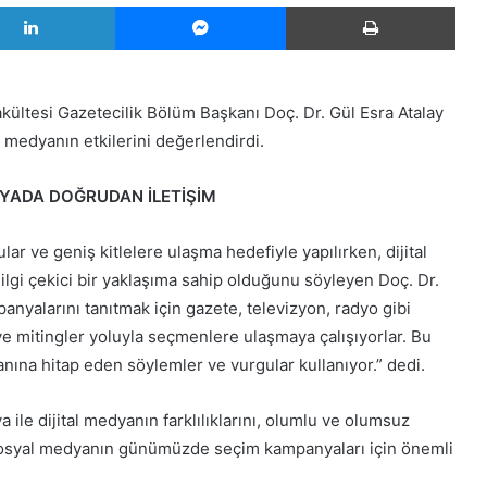
LinkedIn
Messenger
Yazd
kültesi Gazetecilik Bölüm Başkanı Doç. Dr. Gül Esra Atalay
medyanın etkilerini değerlendirdi.
DYADA DOĞRUDAN İLETİŞİM
 ve geniş kitlelere ulaşma hedefiyle yapılırken, dijital
ilgi çekici bir yaklaşıma sahip olduğunu söyleyen Doç. Dr.
nyalarını tanıtmak için gazete, televizyon, radyo gibi
r ve mitingler yoluyla seçmenlere ulaşmaya çalışıyorlar. Bu
nına hitap eden söylemler ve vurgular kullanıyor.” dedi.
le dijital medyanın farklılıklarını, olumlu ve olumsuz
, sosyal medyanın günümüzde seçim kampanyaları için önemli