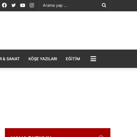
Facebook
Twitter
YouTube
Instagram
Arama
yap
...
MENÜ
R & SANAT
KÖŞE YAZILARI
EĞITIM