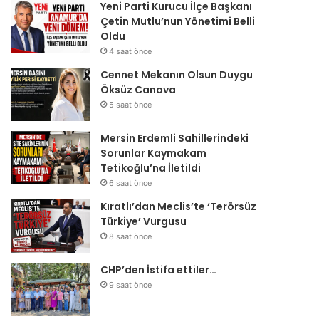
Yeni Parti Kurucu İlçe Başkanı
Çetin Mutlu’nun Yönetimi Belli
Oldu
4 saat önce
Cennet Mekanın Olsun Duygu
Öksüz Canova
5 saat önce
Mersin Erdemli Sahillerindeki
Sorunlar Kaymakam
Tetikoğlu’na İletildi
6 saat önce
Kıratlı’dan Meclis’te ‘Terörsüz
Türkiye’ Vurgusu
8 saat önce
CHP’den İstifa ettiler…
9 saat önce