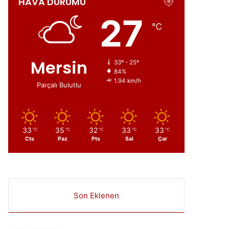
HAVA DURUMU
ır
27
℃
Mersin
33º - 25º
84%
1.94 km/h
Parçalı Bulutlu
33
35
32
33
33
℃
℃
℃
℃
℃
Cts
Paz
Pts
Sal
Çar
Son Eklenen