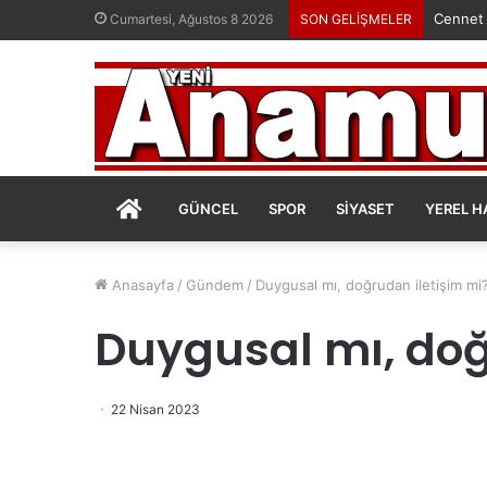
Cennet
Cumartesi, Ağustos 8 2026
SON GELİŞMELER
ANASAYFA
GÜNCEL
SPOR
SIYASET
YEREL H
Anasayfa
/
Gündem
/
Duygusal mı, doğrudan iletişim mi
Duygusal mı, doğ
22 Nisan 2023