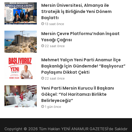
Mersin Üniversitesi, Almanya ile
Stratejik İş Birliğinde Yeni Dönem
Başlattı
13 saat önce
Mersin Çevre Platformu’ndan İnşaat
Yasağı Çağrısı
22 saat önce
Mehmet Yalçın Yeni Parti Anamur İlçe
Başkanlığı İçin Gündemde! “Başlıyoruz”
Paylaşımı Dikkat Çekti
22 saat önce
Yeni Parti Mersin Kurucu İl Başkanı
Gökçel: “Yol Haritamızı Birlikte
Belirleyeceğiz”
1 gün önce
Copyright © 2026 Tüm Hakları YENİ ANAMUR GAZETESİ'de Saklıdır