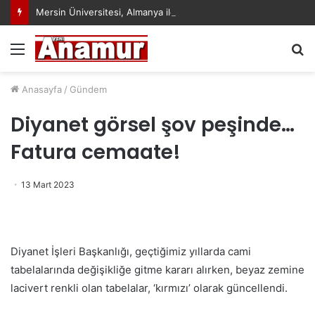
Mersin Üniversitesi, Almanya ile Stratejik İş Birliğinde Yeni Dönem Başlattı
Menü
A
y
...
Anasayfa
/
Gündem
Diyanet görsel şov peşinde…
Fatura cemaate!
13 Mart 2023
Diyanet İşleri Başkanlığı, geçtiğimiz yıllarda cami
tabelalarında değişikliğe gitme kararı alırken, beyaz zemine
lacivert renkli olan tabelalar, ‘kırmızı’ olarak güncellendi.