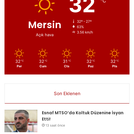
32
℃
Mersin
32º - 27º
63%
3.56 km/h
Açık hava
32
32
31
32
32
℃
℃
℃
℃
℃
Per
Cum
Cts
Paz
Pts
Son Eklenen
Esnaf MTSO’da Koltuk Düzenine İsyan
Etti!
13 saat önce