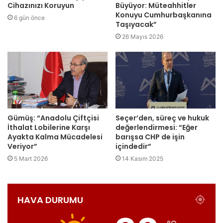
Cihazınızı Koruyun
Büyüyor: Müteahhitler
Konuyu Cumhurbaşkanına
6 gün önce
Taşıyacak”
26 Mayıs 2026
Gümüş: “Anadolu Çiftçisi
Seçer’den, süreç ve hukuk
İthalat Lobilerine Karşı
değerlendirmesi: “Eğer
Ayakta Kalma Mücadelesi
barışsa CHP de işin
Veriyor”
içindedir”
5 Mart 2026
14 Kasım 2025
HAVA DURUMU