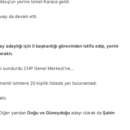
kuş’un yerine İsmet Karaca geldi.
vaşı da devam etti.
ay adaylığı için il başkanlığı görevinden istifa edip, yerini
ıraktı.
esini sundurdu CHP Genel Merkezi’ne…
nemli isimlere 20 kişilik listede yer bulunamadı.
ktı.
. Diğer yandan
Doğu ve Güneydoğu
adayı olarak da
Şahin