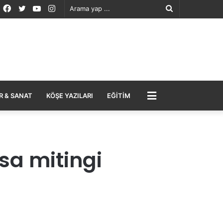
Facebook
Twitter
YouTube
Instagram
Arama
yap
...
MENÜ
R & SANAT
KÖŞE YAZILARI
EĞITIM
rsa mitingi