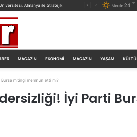
℃
24
Mersin Üniversitesi, Almanya ile Stratejik İş Birliğinde Yeni Dönem Başlattı
Mersin
ABER
MAGAZIN
EKONOMI
MAGAZIN
YAŞAM
KÜLTÜ
ti Bursa mitingi memnun etti mi?
rsizliği! İyi Parti Bu