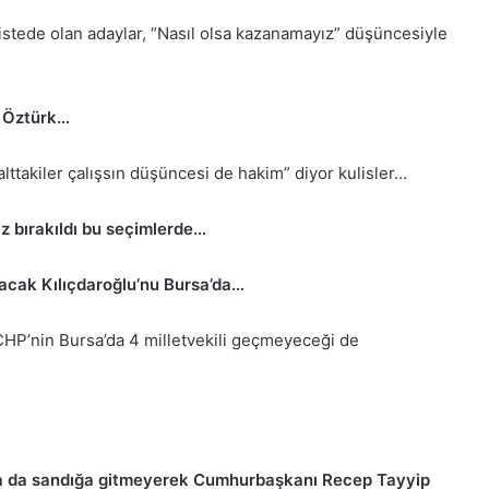
listede olan adaylar, “Nasıl olsa kazanamayız” düşüncesiyle
n Öztürk…
“alttakiler çalışsın düşüncesi de hakim” diyor kulisler…
ız bırakıldı bu seçimlerde…
ayacak Kılıçdaroğlu’nu Bursa’da…
 CHP’nin Bursa’da 4 milletvekili geçmeyeceği de
ya da sandığa gitmeyerek Cumhurbaşkanı Recep Tayyip