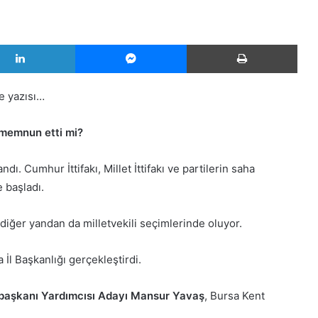
LinkedIn
Messenger
Yazd
e yazısı…
i memnun etti mi?
ı. Cumhur İttifakı, Millet İttifakı ve partilerin saha
 başladı.
iğer yandan da milletvekili seçimlerinde oluyor.
sa İl Başkanlığı gerçekleştirdi.
rbaşkanı Yardımcısı Adayı Mansur Yavaş
, Bursa Kent