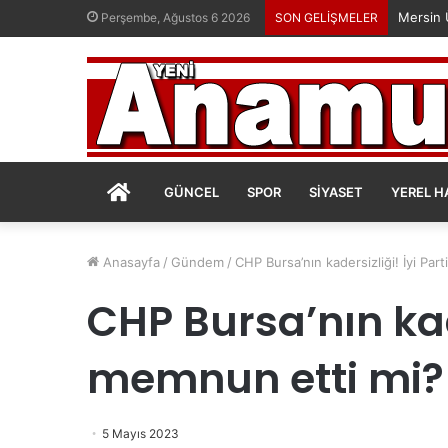
Perşembe, Ağustos 6 2026
SON GELİŞMELER
ANASAYFA
GÜNCEL
SPOR
SIYASET
YEREL H
Anasayfa
/
Gündem
/
CHP Bursa’nın kadersizliği! İyi Par
CHP Bursa’nın kade
memnun etti mi?
5 Mayıs 2023