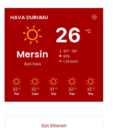
HAVA DURUMU
ır
26
℃
Mersin
32º - 26º
80%
1.33 km/h
Açık hava
32
32
31
32
32
℃
℃
℃
℃
℃
Per
Cum
Cts
Paz
Pts
Son Eklenen