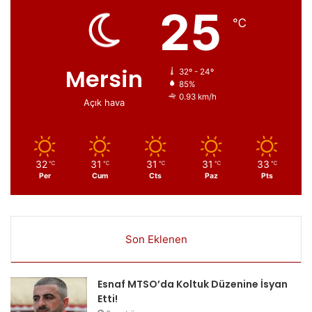
25
℃
Mersin
32º - 24º
85%
0.93 km/h
Açık hava
32
31
31
31
33
℃
℃
℃
℃
℃
Per
Cum
Cts
Paz
Pts
Son Eklenen
Esnaf MTSO’da Koltuk Düzenine İsyan
Etti!