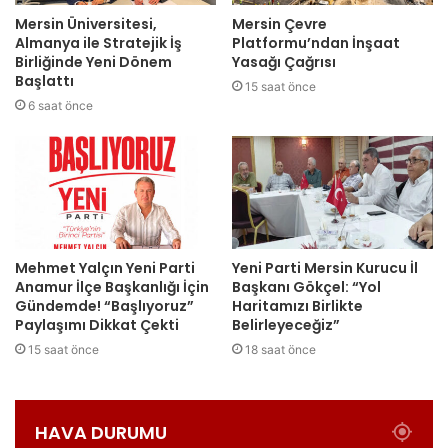
Mersin Üniversitesi,
Mersin Çevre
Almanya ile Stratejik İş
Platformu’ndan İnşaat
Birliğinde Yeni Dönem
Yasağı Çağrısı
Başlattı
15 saat önce
6 saat önce
Mehmet Yalçın Yeni Parti
Yeni Parti Mersin Kurucu İl
Anamur İlçe Başkanlığı İçin
Başkanı Gökçel: “Yol
Gündemde! “Başlıyoruz”
Haritamızı Birlikte
Paylaşımı Dikkat Çekti
Belirleyeceğiz”
15 saat önce
18 saat önce
HAVA DURUMU