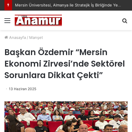
Mersin Üniversitesi, Almanya ile Stratejik İş Birliğinde Yeni Dönem Başlattı
Menü
A
y
...
Anasayfa
/
Manşet
Başkan Özdemir “Mersin
Ekonomi Zirvesi’nde Sektörel
Sorunlara Dikkat Çekti”
13 Haziran 2025