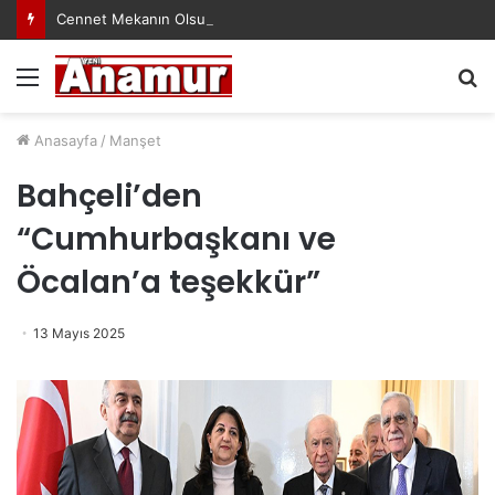
Cennet Mekanın Olsun Duygu Öksüz Canova
Menü
A
y
...
Anasayfa
/
Manşet
Bahçeli’den
“Cumhurbaşkanı ve
Öcalan’a teşekkür”
13 Mayıs 2025