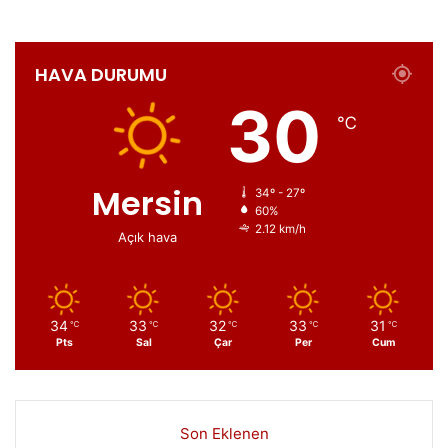
HAVA DURUMU
30
℃
Mersin
34º - 27º
60%
2.12 km/h
Açık hava
34
33
32
33
31
℃
℃
℃
℃
℃
Pts
Sal
Çar
Per
Cum
Son Eklenen