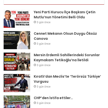
Yeni Parti Kurucu İlçe Başkanı Çetin
Mutlu’nun Yönetimi Belli Oldu
3 gün önce
Cennet Mekanın Olsun Duygu Öksüz
Canova
3 gün önce
Mersin Erdemli Sahillerindeki Sorunlar
Kaymakam Tetikoğlu’na İletildi
3 gün önce
Kıratlı’dan Meclis’te ‘Terörsüz Türkiye’
Vurgusu
3 gün önce
CHP’den İstifa ettiler…
3 gün önce