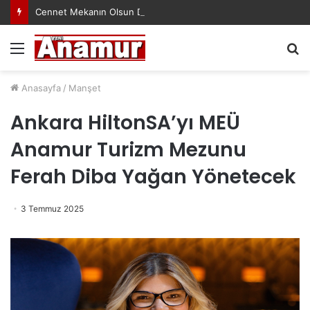
Cennet Mekanın Olsun Duygu Öksüz Canova
Menü
A
y
...
Anasayfa
/
Manşet
Ankara HiltonSA’yı MEÜ
Anamur Turizm Mezunu
Ferah Diba Yağan Yönetecek
3 Temmuz 2025