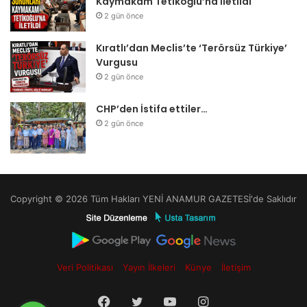
Kaymakam Tetikoğlu’na İletildi
2 gün önce
Kıratlı’dan Meclis’te ‘Terörsüz Türkiye’
Vurgusu
2 gün önce
CHP’den İstifa ettiler…
2 gün önce
Copyright © 2026 Tüm Hakları YENİ ANAMUR GAZETESİ'de Saklıdır
Veri Politikası
Yayın İlkeleri
Künye
İletişim
Facebook
Twitter
YouTube
Instagram