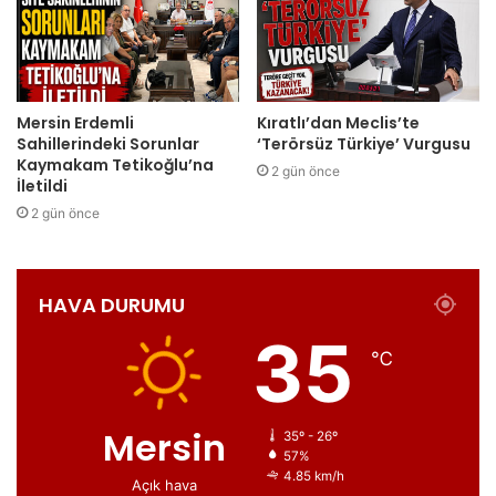
Mersin Erdemli
Kıratlı’dan Meclis’te
Sahillerindeki Sorunlar
‘Terörsüz Türkiye’ Vurgusu
Kaymakam Tetikoğlu’na
2 gün önce
İletildi
2 gün önce
HAVA DURUMU
35
℃
Mersin
35º - 26º
57%
4.85 km/h
Açık hava