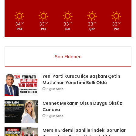
34
33
33
33
33
℃
℃
℃
℃
℃
Paz
Pts
Sal
Çar
Per
Son Eklenen
Yeni Parti Kurucu İlçe Başkanı Çetin
Mutlu’nun Yönetimi Belli Oldu
2 gün önce
Cennet Mekanın Olsun Duygu Öksüz
Canova
2 gün önce
Mersin Erdemli Sahillerindeki Sorunlar