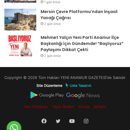
1 gün önce
Mersin Çevre Platformu’ndan İnşaat
Yasağı Çağrısı
2 gün önce
Mehmet Yalçın Yeni Parti Anamur İlçe
Başkanlığı İçin Gündemde! “Başlıyoruz”
Paylaşımı Dikkat Çekti
2 gün önce
Copyright © 2026 Tüm Hakları YENİ ANAMUR GAZETESİ'de Saklıdır
Veri Politikası
Yayın İlkeleri
Künye
İletişim
Facebook
Twitter
YouTube
Instagram