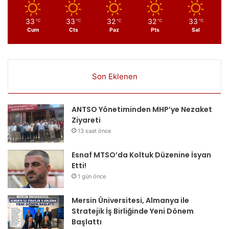
33
33
32
32
33
℃
℃
℃
℃
℃
Cum
Cts
Paz
Pts
Sal
Son Eklenen
ANTSO Yönetiminden MHP’ye Nezaket
Ziyareti
13 saat önce
Esnaf MTSO’da Koltuk Düzenine İsyan
Etti!
1 gün önce
Mersin Üniversitesi, Almanya ile
Stratejik İş Birliğinde Yeni Dönem
Başlattı