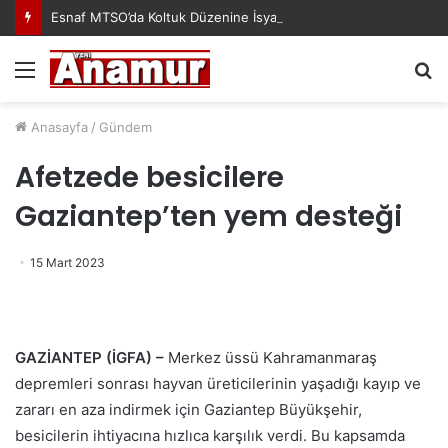
Esnaf MTSO’da Koltuk Düzenine İsyan Etti!
Menü
A
y
...
Anasayfa
/
Gündem
Afetzede besicilere
Gaziantep’ten yem desteği
15 Mart 2023
GAZİANTEP (İGFA) –
Merkez üssü Kahramanmaraş
depremleri sonrası hayvan üreticilerinin yaşadığı kayıp ve
zararı en aza indirmek için Gaziantep Büyükşehir,
besicilerin ihtiyacına hızlıca karşılık verdi. Bu kapsamda