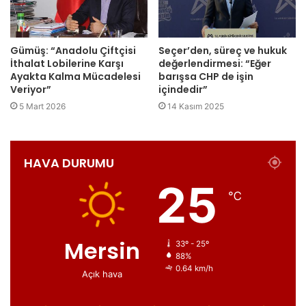
Gümüş: “Anadolu Çiftçisi
Seçer’den, süreç ve hukuk
İthalat Lobilerine Karşı
değerlendirmesi: “Eğer
Ayakta Kalma Mücadelesi
barışsa CHP de işin
Veriyor”
içindedir”
5 Mart 2026
14 Kasım 2025
HAVA DURUMU
25
℃
Mersin
33º - 25º
88%
0.64 km/h
Açık hava