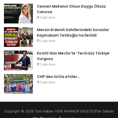
Cennet Mekanın Olsun Duygu Öksüz
Canova
2 gün önce
Mersin Erdemli Sahillerindeki Sorunlar
Kaymakam Tetikoğlu’na İletildi
2 gün önce
Kıratlı’dan Meclis’te ‘Terörsüz Türkiye’
Vurgusu
2 gün önce
CHP’den İstifa ettiler…
2 gün önce
Copyright © 2026 Tüm Hakları YENİ ANAMUR GAZETESİ'de Saklıdır