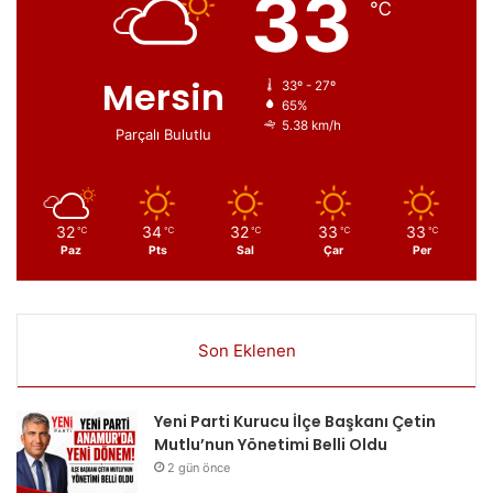
33
℃
Mersin
33º - 27º
65%
5.38 km/h
Parçalı Bulutlu
32
34
32
33
33
℃
℃
℃
℃
℃
Paz
Pts
Sal
Çar
Per
Son Eklenen
Yeni Parti Kurucu İlçe Başkanı Çetin
Mutlu’nun Yönetimi Belli Oldu
2 gün önce