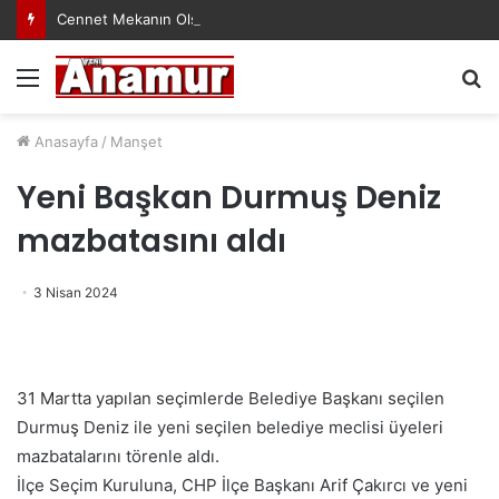
Cennet Mekanın Olsun Duygu Öksüz Canova
Menü
A
y
...
Anasayfa
/
Manşet
Yeni Başkan Durmuş Deniz
mazbatasını aldı
3 Nisan 2024
31 Martta yapılan seçimlerde Belediye Başkanı seçilen
Durmuş Deniz ile yeni seçilen belediye meclisi üyeleri
mazbatalarını törenle aldı.
İlçe Seçim Kuruluna, CHP İlçe Başkanı Arif Çakırcı ve yeni