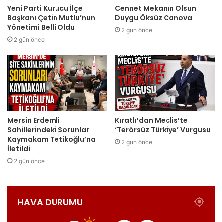
Yeni Parti Kurucu İlçe
Cennet Mekanın Olsun
Başkanı Çetin Mutlu’nun
Duygu Öksüz Canova
Yönetimi Belli Oldu
2 gün önce
2 gün önce
Mersin Erdemli
Kıratlı’dan Meclis’te
Sahillerindeki Sorunlar
‘Terörsüz Türkiye’ Vurgusu
Kaymakam Tetikoğlu’na
2 gün önce
İletildi
2 gün önce
HAVA DURUMU