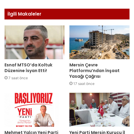
İlgili Makaleler
Esnaf MTSO’da Koltuk
Mersin Çevre
Düzenine İsyan Etti!
Platformu’ndan İnşaat
Yasağı Çağrısı
7 saat önce
17 saat önce
Mehmet Yalçın Yeni Parti
Yeni Parti Mersin Kurucu İl