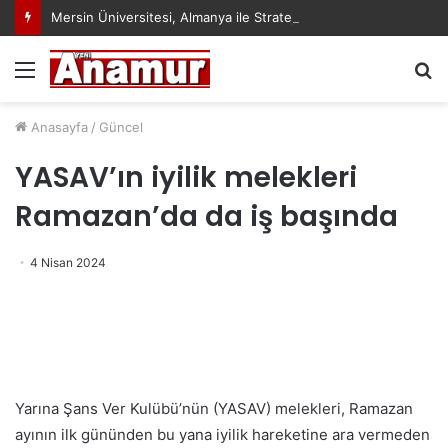
Mersin Üniversitesi, Almanya ile Stratejik İş Birliğinde Yeni Dönem Başlattı
Menü
A
y
...
Anasayfa
/
Güncel
YASAV’ın iyilik melekleri
Ramazan’da da iş başında
4 Nisan 2024
Yarına Şans Ver Kulübü’nün (YASAV) melekleri, Ramazan
ayının ilk gününden bu yana iyilik hareketine ara vermeden