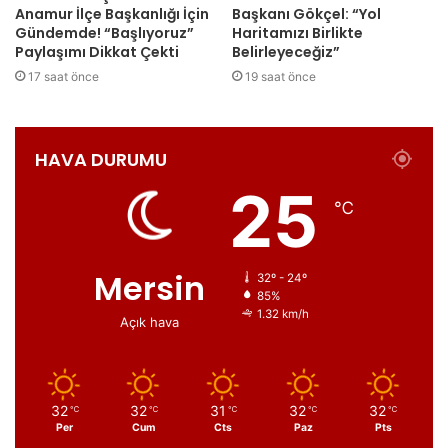
Anamur İlçe Başkanlığı İçin
Başkanı Gökçel: “Yol
Gündemde! “Başlıyoruz”
Haritamızı Birlikte
Paylaşımı Dikkat Çekti
Belirleyeceğiz”
17 saat önce
19 saat önce
HAVA DURUMU
25
℃
Mersin
32º - 24º
85%
1.32 km/h
Açık hava
32
32
31
32
32
℃
℃
℃
℃
℃
Per
Cum
Cts
Paz
Pts