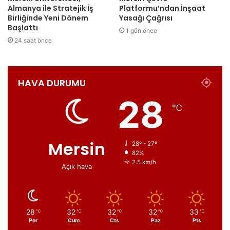
Almanya ile Stratejik İş
Platformu’ndan İnşaat
Birliğinde Yeni Dönem
Yasağı Çağrısı
Başlattı
1 gün önce
24 saat önce
HAVA DURUMU
28
℃
Mersin
28º - 27º
82%
2.5 km/h
Açık hava
28
32
32
32
33
℃
℃
℃
℃
℃
Per
Cum
Cts
Paz
Pts