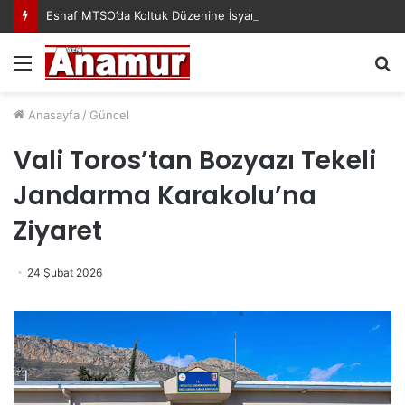
Esnaf MTSO’da Koltuk Düzenine İsyan Etti!
Menü
A
y
...
Anasayfa
/
Güncel
Vali Toros’tan Bozyazı Tekeli
Jandarma Karakolu’na
Ziyaret
24 Şubat 2026