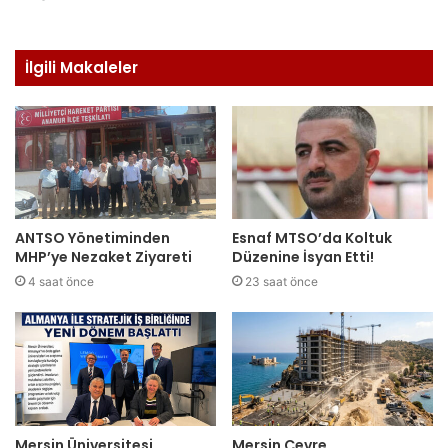
İlgili Makaleler
ANTSO Yönetiminden
Esnaf MTSO’da Koltuk
MHP’ye Nezaket Ziyareti
Düzenine İsyan Etti!
4 saat önce
23 saat önce
Mersin Üniversitesi,
Mersin Çevre