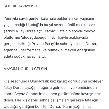
SOĞUK HAVAYI ISITTI
Yeni yıla sayılı günler kala hala beklenen kar yağışının
yaşanmadığı Uludağ’da bu yıl sezonu ünlü manken ve
şarkıcı Nilay Dorsa açtı. Yamaç Cafe’nin sosyal medya
platformu ‘uludagdabugun’ işbirliğiyle açıkhavada
gerçekleştirdiği Private Party’de sahneye çıkan Dorsa,
eğlenceli performansı ve bitmek bilmeyen enerjisiyle
adeta soğuk havayı ısıttı.
AYAĞIM UĞURLU GELSİN
Kış sezonunda Uludağ’ı ilk kez karsız gördüğünü söyleyen
Nilay Dorsa, ayağının uğurlu gelmesini ve kendisinden
sonra Beyaz Cennet’in özlenen görüntüsüne kavuşmasını
diledi. Her kış gerek sahne çalışmaları gerekse tatil için
Uludağ’a geldiğini belirten Dorsa, “Karın yağmaması