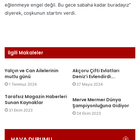
eğlenmeye engel değil. Bu gece sabaha kadar buradayız”
diyerek, coşkunun startını verdi.
İlgili Makaleler
Yalçın ve Can Ailelerinin
Akçoru Çifti Evlatları
mutlu günü
Deniz’i Evlendirdi….
1 Temmuz 2024
27 Mayıs 2024
Tarafsız Magazin Haberleri
Merve Mermer Dünya
Sunan Kaynaklar
Şampiyonluğuna Gidiyor
31 Ekim 2023
24 Ekim 2023
HAVA DURUMU