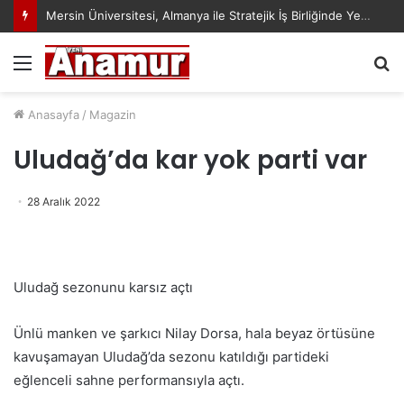
Mersin Üniversitesi, Almanya ile Stratejik İş Birliğinde Yeni Dönem Başlattı
Menü
A
y
...
Anasayfa
/
Magazin
Uludağ’da kar yok parti var
28 Aralık 2022
Uludağ sezonunu karsız açtı
Ünlü manken ve şarkıcı Nilay Dorsa, hala beyaz örtüsüne
kavuşamayan Uludağ’da sezonu katıldığı partideki
eğlenceli sahne performansıyla açtı.