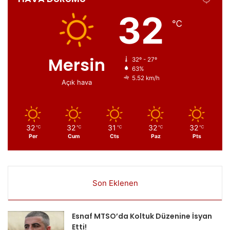
32
℃
Mersin
32º - 27º
63%
5.52 km/h
Açık hava
32
32
31
32
32
℃
℃
℃
℃
℃
Per
Cum
Cts
Paz
Pts
Son Eklenen
Esnaf MTSO’da Koltuk Düzenine İsyan
Etti!