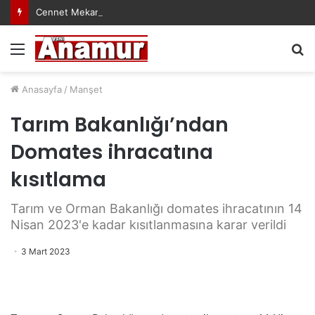
Cennet Mekanın Olsun Duygu Öksüz Canova
Menü
A
y
...
Anasayfa
/
Manşet
Tarım Bakanlığı’ndan
Domates ihracatına
kısıtlama
Tarım ve Orman Bakanlığı domates ihracatının 14
Nisan 2023'e kadar kısıtlanmasına karar verildi
3 Mart 2023