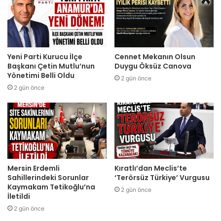
Yeni Parti Kurucu İlçe
Cennet Mekanın Olsun
Başkanı Çetin Mutlu’nun
Duygu Öksüz Canova
Yönetimi Belli Oldu
2 gün önce
2 gün önce
Mersin Erdemli
Kıratlı’dan Meclis’te
Sahillerindeki Sorunlar
‘Terörsüz Türkiye’ Vurgusu
Kaymakam Tetikoğlu’na
2 gün önce
İletildi
2 gün önce