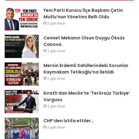
Yeni Parti Kurucu İlçe Başkanı Çetin
Mutlu’nun Yönetimi Belli Oldu
2 gün önce
Cennet Mekanın Olsun Duygu Öksüz
Canova
2 gün önce
Mersin Erdemli Sahillerindeki Sorunlar
Kaymakam Tetikoğlu’na İletildi
2 gün önce
Kıratlı’dan Meclis’te ‘Terörsüz Türkiye’
Vurgusu
2 gün önce
CHP’den İstifa ettiler…
2 gün önce