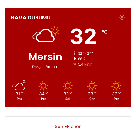
HAVA DURUMU
32
℃
Mersin
32º - 27º
66%
5.4 km/h
Parçalı Bulutlu
31
34
32
33
33
℃
℃
℃
℃
℃
Paz
Pts
Sal
Çar
Per
Son Eklenen