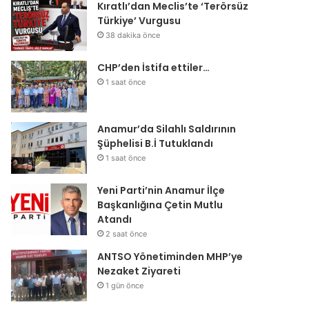
Kıratlı’dan Meclis’te ‘Terörsüz
Türkiye’ Vurgusu
38 dakika önce
CHP’den İstifa ettiler…
1 saat önce
Anamur’da Silahlı Saldırının
Şüphelisi B.İ Tutuklandı
1 saat önce
Yeni Parti’nin Anamur İlçe
Başkanlığına Çetin Mutlu
Atandı
2 saat önce
ANTSO Yönetiminden MHP’ye
Nezaket Ziyareti
1 gün önce