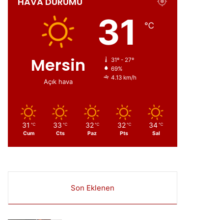
HAVA DURUMU
ır
31
℃
Mersin
31º - 27º
69%
4.13 km/h
Açık hava
31
33
32
32
34
℃
℃
℃
℃
℃
Cum
Cts
Paz
Pts
Sal
Son Eklenen