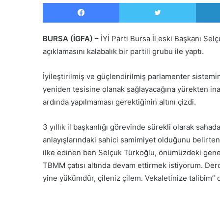
Facebook
Twitter
BURSA (İGFA)
– İYİ Parti Bursa İl eski Başkanı Sel
açıklamasını kalabalık bir partili grubu ile yaptı.
İyileştirilmiş ve güçlendirilmiş parlamenter sistem
yeniden tesisine olanak sağlayacağına yürekten inan
ardında yapılmaması gerektiğinin altını çizdi.
3 yıllık il başkanlığı görevinde sürekli olarak sah
anlayışlarındaki sahici samimiyet olduğunu belirte
ilke edinen ben Selçuk Türkoğlu, önümüzdeki genel s
TBMM çatısı altında devam ettirmek istiyorum. Derd
yine yükümdür, çileniz çilem. Vekaletinize talibim” 