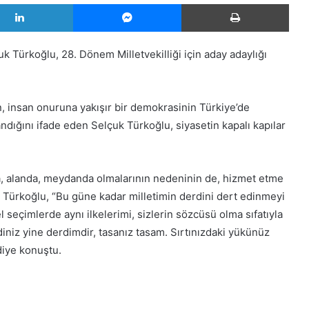
LinkedIn
Messenger
Yazd
çuk Türkoğlu, 28. Dönem Milletvekilliği için aday adaylığı
in, insan onuruna yakışır bir demokrasinin Türkiye’de
dığını ifade eden Selçuk Türkoğlu, siyasetin kapalı kapılar
ada, alanda, meydanda olmalarının nedeninin de, hizmet etme
n Türkoğlu, “Bu güne kadar milletimin derdini dert edinmeyi
eçimlerde aynı ilkelerimi, sizlerin sözcüsü olma sıfatıyla
iniz yine derdimdir, tasanız tasam. Sırtınızdaki yükünüz
diye konuştu.