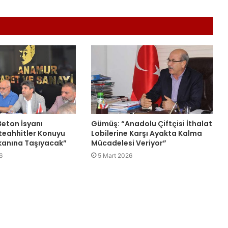
eton İsyanı
Gümüş: “Anadolu Çiftçisi İthalat
teahhitler Konuyu
Lobilerine Karşı Ayakta Kalma
anına Taşıyacak”
Mücadelesi Veriyor”
6
5 Mart 2026