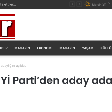
℃
31
fa ettiler…
Mersin
ABER
MAGAZIN
EKONOMI
MAGAZIN
YAŞAM
KÜLTÜ
adaylığını açıkladı
İYİ Parti’den aday ada