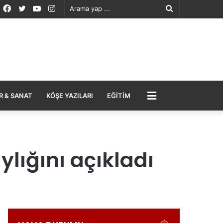
Facebook
Twitter
YouTube
Instagram
Arama
yap
...
MENÜ
R & SANAT
KÖŞE YAZILARI
EĞITIM
ylığını açıkladı