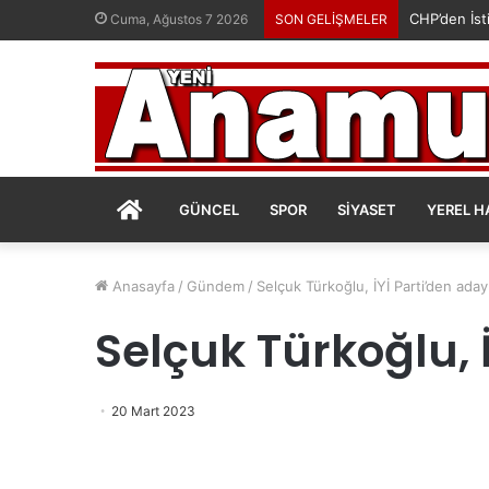
CHP’den İsti
Cuma, Ağustos 7 2026
SON GELİŞMELER
ANASAYFA
GÜNCEL
SPOR
SIYASET
YEREL H
Anasayfa
/
Gündem
/
Selçuk Türkoğlu, İYİ Parti’den aday 
Selçuk Türkoğlu, 
20 Mart 2023