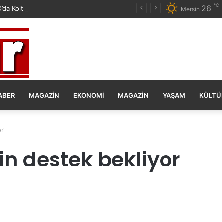
℃
26
da Koltuk Düzenine İsyan Etti!
Mersin
ABER
MAGAZIN
EKONOMI
MAGAZIN
YAŞAM
KÜLTÜ
or
çin destek bekliyor