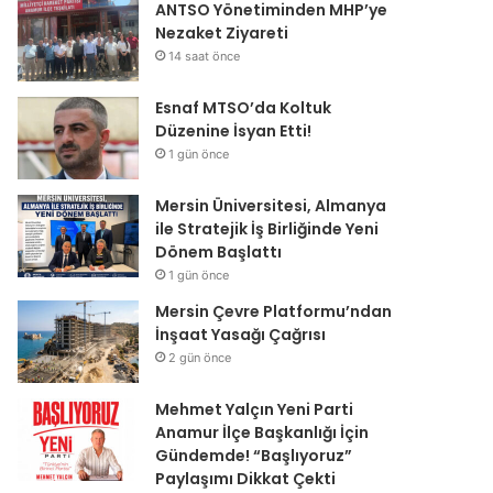
ANTSO Yönetiminden MHP’ye
Nezaket Ziyareti
14 saat önce
Esnaf MTSO’da Koltuk
Düzenine İsyan Etti!
1 gün önce
Mersin Üniversitesi, Almanya
ile Stratejik İş Birliğinde Yeni
Dönem Başlattı
1 gün önce
Mersin Çevre Platformu’ndan
İnşaat Yasağı Çağrısı
2 gün önce
Mehmet Yalçın Yeni Parti
Anamur İlçe Başkanlığı İçin
Gündemde! “Başlıyoruz”
Paylaşımı Dikkat Çekti