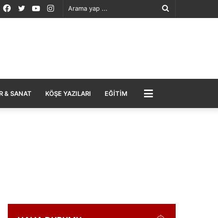
Facebook
Twitter
YouTube
Instagram
Arama
yap
...
MENÜ
R & SANAT
KÖŞE YAZILARI
EĞITIM