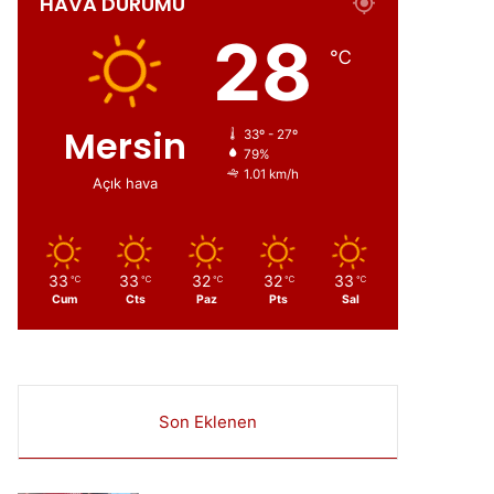
HAVA DURUMU
ır
28
℃
Mersin
33º - 27º
79%
1.01 km/h
Açık hava
33
33
32
32
33
℃
℃
℃
℃
℃
Cum
Cts
Paz
Pts
Sal
Son Eklenen