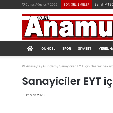
Esnaf MTSO’
Cuma, Ağustos 7 2026
SON GELİŞMELER
ANASAYFA
GÜNCEL
SPOR
SIYASET
YEREL H
Anasayfa
/
Gündem
/
Sanayiciler EYT için destek bekliy
Sanayiciler EYT i
12 Mart 2023