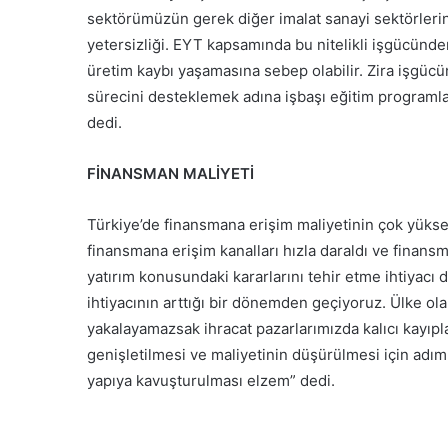
sektörümüzün gerek diğer imalat sanayi sektörlerini
yetersizliği. EYT kapsamında bu nitelikli işgücünd
üretim kaybı yaşamasına sebep olabilir. Zira işgücü
sürecini desteklemek adına işbaşı eğitim programla
dedi.
FİNANSMAN MALİYETİ
Türkiye’de finansmana erişim maliyetinin çok yüks
finansmana erişim kanalları hızla daraldı ve finansma
yatırım konusundaki kararlarını tehir etme ihtiyacı 
ihtiyacının arttığı bir dönemden geçiyoruz. Ülke o
yakalayamazsak ihracat pazarlarımızda kalıcı kayıpla
genişletilmesi ve maliyetinin düşürülmesi için adıml
yapıya kavuşturulması elzem” dedi.