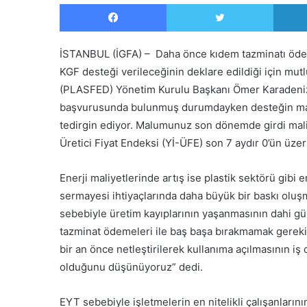
Facebook
Twitter
İSTANBUL (İGFA) – Daha önce kıdem tazminatı ödeme
KGF desteği verileceğinin deklare edildiği için mutl
(PLASFED) Yönetim Kurulu Başkanı Ömer Karadeniz,
başvurusunda bulunmuş durumdayken desteğin maiyet
tedirgin ediyor. Malumunuz son dönemde girdi maliyet
Üretici Fiyat Endeksi (Yİ-ÜFE) son 7 aydır 0’ün üze
Enerji maliyetlerinde artış ise plastik sektörü gibi 
sermayesi ihtiyaçlarında daha büyük bir baskı oluş
sebebiyle üretim kayıplarının yaşanmasının dahi gü
tazminat ödemeleri ile baş başa bırakmamak gereki
bir an önce netleştirilerek kullanıma açılmasının i
olduğunu düşünüyoruz” dedi.
EYT sebebiyle işletmelerin en nitelikli çalışanların