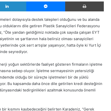
LinkedIn
Messenger
Yazd
leri dolayısıyla destek talepleri olduğunu ve bu alanda
u olduklarını dile getiren Plastik Sanayicileri Federasyonu
 “Öte yandan geldiğimiz noktada çok sayıda çalışan EYT
inin ve şartlarının hala belirsiz olması sanayicileri
lerinde çok sert artışlar yaşanıyor, hatta öyle ki Yurt İçi
rinde seyrediyor.
enerji yoğun sektörlerde faaliyet gösteren firmaların işletme
masına sebep oluyor. İşletme sermayesinin yetersizliği
ndemde olduğu bir süreçte işletmeleri bir de yüklü
yor. Bu kapsamda daha önce dile getirilen kredi desteğinin
ş dünyasındaki tedirginlikleri azaltmak konusunda önemli
ın bir kısmını kaybedeceğini belirten Karadeniz, “Gerek