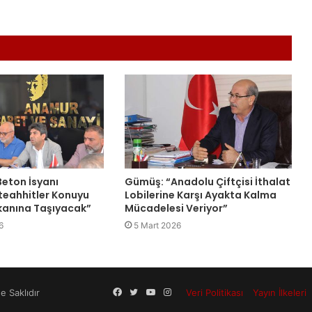
eton İsyanı
Gümüş: “Anadolu Çiftçisi İthalat
teahhitler Konuyu
Lobilerine Karşı Ayakta Kalma
anına Taşıyacak”
Mücadelesi Veriyor”
6
5 Mart 2026
Facebook
Twitter
YouTube
Instagram
 Saklıdır
Veri Politikası
Yayın İlkeleri