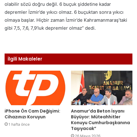
olabilir sözü doğru değil. 6 buçuk şiddetine kadar
depremler İzmir’de yıkıcı olmaz. 6 buçuktan sonra yıkıcı
olmaya başlar. Hiçbir zaman İzmir’de Kahramanmaraş’taki
gibi 7,5, 7,6, 7,9’luk depremler olmaz” dedi.
İlgili Makaleler
iPhone Ön Cam Değişimi:
Anamur’da Beton İsyanı
Cihazınızı Koruyun
Büyüyor: Müteahhitler
Konuyu Cumhurbaşkanına
1 hafta önce
Taşıyacak”
26 Mayıs 2026