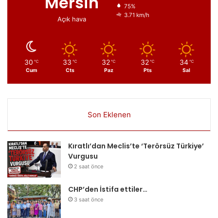
Mersin
75%
3.71 km/h
Açık hava
30
33
32
32
34
℃
℃
℃
℃
℃
Cum
Cts
Paz
Pts
Sal
Son Eklenen
Kıratlı’dan Meclis’te ‘Terörsüz Türkiye’
Vurgusu
2 saat önce
CHP’den İstifa ettiler…
3 saat önce