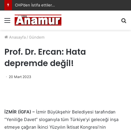
CHP’den İstifa ettiler…
Menü
A
y
...
Anasayfa
/
Gündem
Prof. Dr. Ercan: Hata
depremde değil!
20 Mart 2023
İZMİR (İGFA) –
İzmir Büyükşehir Belediyesi tarafından
“Yeniliğe Davet” sloganıyla tüm Türkiye’yi geleceği inşa
etmeye çağıran İkinci Yüzyılın İktisat Kongresi’nin