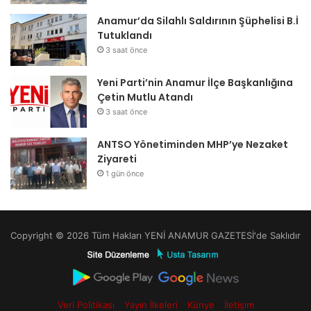
Anamur’da Silahlı Saldırının Şüphelisi B.İ
Tutuklandı
3 saat önce
Yeni Parti’nin Anamur İlçe Başkanlığına
Çetin Mutlu Atandı
3 saat önce
ANTSO Yönetiminden MHP’ye Nezaket
Ziyareti
1 gün önce
Copyright © 2026 Tüm Hakları YENİ ANAMUR GAZETESİ'de Saklıdır
Veri Politikası
Yayın İlkeleri
Künye
İletişim