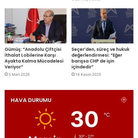
Gümüş: “Anadolu Çiftçisi
Seçer’den, süreç ve hukuk
İthalat Lobilerine Karşı
değerlendirmesi: “Eğer
Ayakta Kalma Mücadelesi
barışsa CHP de işin
Veriyor”
içindedir”
5 Mart 2026
14 Kasım 2025
HAVA DURUMU
30
℃
30º - 27º