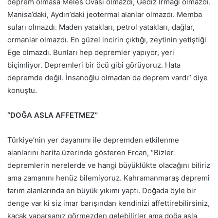
deprem olmasa Meles Ovası olmazdı, Gediz Irmağı olmazdı.
Manisa’daki, Aydın’daki jeotermal alanlar olmazdı. Memba
suları olmazdı. Maden yatakları, petrol yatakları, dağlar,
ormanlar olmazdı. En güzel incirin çıktığı, zeytinin yetiştiği
Ege olmazdı. Bunları hep depremler yapıyor, yeri
biçimliyor. Depremleri bir öcü gibi görüyoruz. Hata
depremde değil. İnsanoğlu olmadan da deprem vardı” diye
konuştu.
“DOĞA ASLA AFFETMEZ”
Türkiye’nin yer dayanımı ile depremden etkilenme
alanlarını harita üzerinde gösteren Ercan, “Bizler
depremlerin nerelerde ve hangi büyüklükte olacağını biliriz
ama zamanını henüz bilemiyoruz. Kahramanmaraş depremi
tarım alanlarında en büyük yıkımı yaptı. Doğada öyle bir
denge var ki siz imar barışından kendinizi affettirebilirsiniz,
kaçak yaparsanız görmezden gelebilirler ama doğa asla