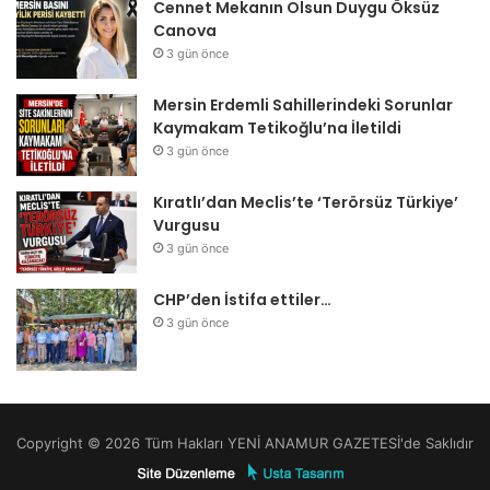
Cennet Mekanın Olsun Duygu Öksüz
Canova
3 gün önce
Mersin Erdemli Sahillerindeki Sorunlar
Kaymakam Tetikoğlu’na İletildi
3 gün önce
Kıratlı’dan Meclis’te ‘Terörsüz Türkiye’
Vurgusu
3 gün önce
CHP’den İstifa ettiler…
3 gün önce
Copyright © 2026 Tüm Hakları YENİ ANAMUR GAZETESİ'de Saklıdır