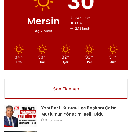
30
Mersin
34º - 27º
60%
2.12 km/h
Açık hava
34
33
32
33
31
℃
℃
℃
℃
℃
Pts
Sal
Çar
Per
Cum
Son Eklenen
Yeni Parti Kurucu İlçe Başkanı Çetin
Mutlu’nun Yönetimi Belli Oldu
3 gün önce