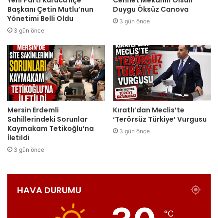
Yeni Parti Kurucu İlçe
Cennet Mekanın Olsun
Başkanı Çetin Mutlu’nun
Duygu Öksüz Canova
Yönetimi Belli Oldu
3 gün önce
3 gün önce
Mersin Erdemli
Kıratlı’dan Meclis’te
Sahillerindeki Sorunlar
‘Terörsüz Türkiye’ Vurgusu
Kaymakam Tetikoğlu’na
3 gün önce
İletildi
3 gün önce
HAVA DURUMU
℃