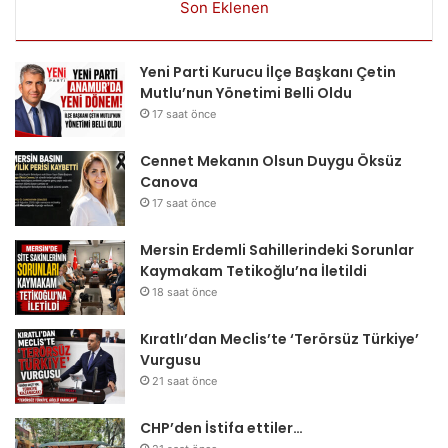
Son Eklenen
Yeni Parti Kurucu İlçe Başkanı Çetin
Mutlu’nun Yönetimi Belli Oldu
17 saat önce
Cennet Mekanın Olsun Duygu Öksüz
Canova
17 saat önce
Mersin Erdemli Sahillerindeki Sorunlar
Kaymakam Tetikoğlu’na İletildi
18 saat önce
Kıratlı’dan Meclis’te ‘Terörsüz Türkiye’
Vurgusu
21 saat önce
CHP’den İstifa ettiler…