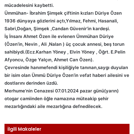
mücadelesini kaybetti.
Ümmühan- İbrahim Şimşek çiftinin kızları Düriye Özen
1936 dünyaya gözlerini açtı,Yılmaz, Fehmi, Hasanali,
Sabri,Doğan, Şimşek ,Candan Güvenir’in kardeşi.
İş İnsanı Ahmet Özen ile evlenen Ümmühan Düriye
(Özen’in, Nevin , Ali ,Nalan ) üç çocuk annesi, beş torun
sahibiydi.(Ecz.Karhan Yöney , Elvin Yöney , Öğrt. E.Pelin
Afyoncu, Özge Yalçın, Ahmet Can Özen).
Çevresinde hanımefendi kişiliğiyle tanınan,saygı duyulan
bir isim olan Ümmü Düriye Özen’in vefat haberi ailesini ve
dostlarını derinden üzdü.
Merhume’nin Cenazesi 07.01.2024 pazar günü(yarın)
otogar camiinden öğle namazına müteakip şehir
mezarlığındaki aile mezarlığına defnedilecek.
İlgili Makaleler