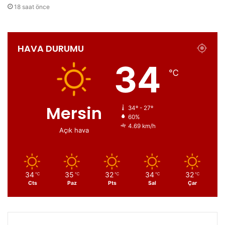
18 saat önce
HAVA DURUMU
34
℃
Mersin
34º - 27º
60%
4.69 km/h
Açık hava
34
35
32
34
32
℃
℃
℃
℃
℃
Cts
Paz
Pts
Sal
Çar