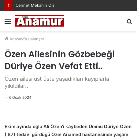
Cennet Mekanın Olsun Duygu Öksüz Canova
Menü
A
y
...
Anasayfa
/
Manşet
Özen Ailesinin Gözbebeği
Düriye Özen Vefat Etti..
Özen ailesi üst üste yaşadıkları kayıplarla
yıkıldılar..
6 Ocak 2024
Ekim ayında oğlu Ali Özen’i kaybeden Ümmü Düriye Özen
( 87) tedavi gördüğü Özel Anamed hastanesinde yaşam