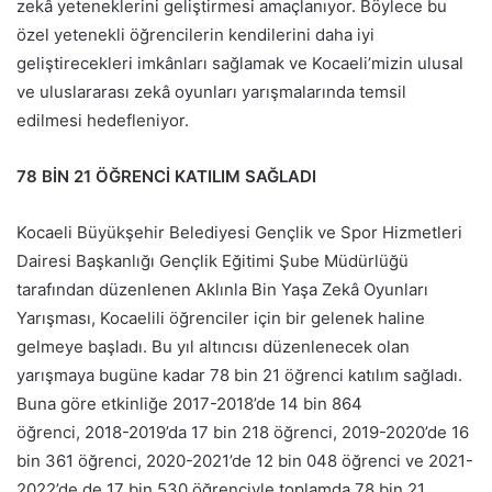
zekâ yeteneklerini geliştirmesi amaçlanıyor. Böylece bu
özel yetenekli öğrencilerin kendilerini daha iyi
geliştirecekleri imkânları sağlamak ve Kocaeli’mizin ulusal
ve uluslararası zekâ oyunları yarışmalarında temsil
edilmesi hedefleniyor.
78 BİN 21 ÖĞRENCİ KATILIM SAĞLADI
Kocaeli Büyükşehir Belediyesi Gençlik ve Spor Hizmetleri
Dairesi Başkanlığı Gençlik Eğitimi Şube Müdürlüğü
tarafından düzenlenen Aklınla Bin Yaşa Zekâ Oyunları
Yarışması, Kocaelili öğrenciler için bir gelenek haline
gelmeye başladı. Bu yıl altıncısı düzenlenecek olan
yarışmaya bugüne kadar 78 bin 21 öğrenci katılım sağladı.
Buna göre etkinliğe 2017-2018’de 14 bin 864
öğrenci, 2018-2019’da 17 bin 218 öğrenci, 2019-2020’de 16
bin 361 öğrenci, 2020-2021’de 12 bin 048 öğrenci ve 2021-
2022’de de 17 bin 530 öğrenciyle toplamda 78 bin 21