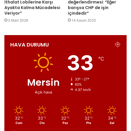
İthalat Lobilerine Karşı
değerlendirmesi: “Eğer
Ayakta Kalma Mücadelesi
barışsa CHP de işin
Veriyor”
içindedir”
5 Mart 2026
14 Kasım 2025
HAVA DURUMU
33
℃
Mersin
33º - 27º
60%
4.97 km/h
Açık hava
32
33
32
32
34
℃
℃
℃
℃
℃
Cum
Cts
Paz
Pts
Sal