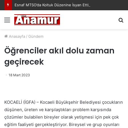
Esnaf MTSO’da Koltuk Düzenine İsyan Etti!
Menü
A
y
...
Anasayfa
/
Gündem
Öğrenciler akıl dolu zaman
geçirecek
18 Mart 2023
KOCAELİ (İGFA) – Kocaeli Büyükşehir Belediyesi çocukların
düşünen, üreten ve karşılaştıkları problem karşısında
çözümler bulabilen bireyler olarak yetişmesi için pek çok
eğitim faaliyeti gerçekleştiriyor. Bireysel ve grup oyunları