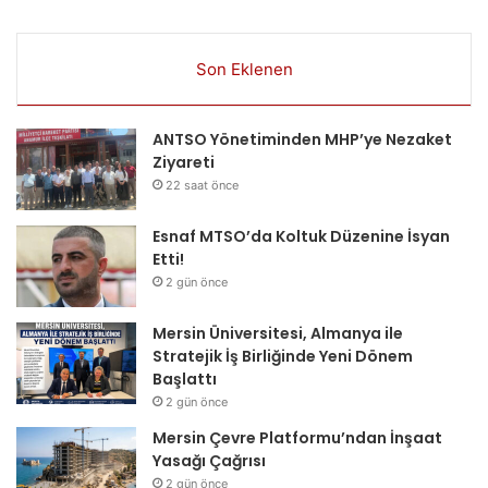
Son Eklenen
ANTSO Yönetiminden MHP’ye Nezaket
Ziyareti
22 saat önce
Esnaf MTSO’da Koltuk Düzenine İsyan
Etti!
2 gün önce
Mersin Üniversitesi, Almanya ile
Stratejik İş Birliğinde Yeni Dönem
Başlattı
2 gün önce
Mersin Çevre Platformu’ndan İnşaat
Yasağı Çağrısı
2 gün önce