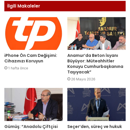
İlgili Makaleler
iPhone Ön Cam Değişimi:
Anamur’da Beton İsyanı
Cihazınızı Koruyun
Büyüyor: Müteahhitler
Konuyu Cumhurbaşkanına
1 hafta önce
Taşıyacak”
26 Mayıs 2026
Gümüş: “Anadolu Çiftçisi
Seçer’den, süreç ve hukuk