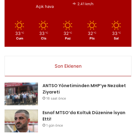
2.41 km/h
Açık hava
33
33
32
32
33
℃
℃
℃
℃
℃
Cum
Cts
Paz
Pts
Sal
Son Eklenen
ANTSO Yönetiminden MHP’ye Nezaket
Ziyareti
16 saat önce
Esnaf MTSO’da Koltuk Düzenine İsyan
Etti!
1 gün önce