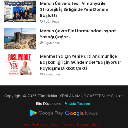
Mersin Üniversitesi, Almanya ile
Stratejik İş Birliğinde Yeni Dönem
Başlattı
1 gün önce
Mersin Çevre Platformu’ndan İnşaat
Yasağı Çağrısı
2 gün önce
Mehmet Yalçın Yeni Parti Anamur İlçe
Başkanlığı İçin Gündemde! “Başlıyoruz”
Paylaşımı Dikkat Çekti
2 gün önce
Copyright © 2026 Tüm Hakları YENİ ANAMUR GAZETESİ'de Saklıdır
Veri Politikası
Yayın İlkeleri
Künye
İletişim