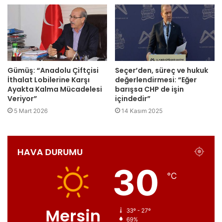
Gümüş: “Anadolu Çiftçisi
Seçer’den, süreç ve hukuk
İthalat Lobilerine Karşı
değerlendirmesi: “Eğer
Ayakta Kalma Mücadelesi
barışsa CHP de işin
Veriyor”
içindedir”
5 Mart 2026
14 Kasım 2025
HAVA DURUMU
30
℃
Mersin
33º - 27º
69%