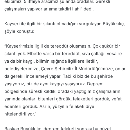
ekibimiz, 5 itfaiye aracımız şu anda oradalar. Gerekli
çalışmaları yapıyorlar ama takdiri ilahi” dedi.
Kayseri ile ilgili bir sıkıntı olmadığını vurgulayan Büyükkılıç,
şöyle konuştu:
“Kayseri’mizle ilgili de tereddüt oluşmasın. Çok şükür bir
sıkıntı yok. Elbette varsa bir tereddüt, sıva çatlağı, vesaire
ya da bir kaygı, bilimin ışığında ilgililere iletilir,
belediyelerimize, Çevre Şehircilik İl Müdürlüğü’müze, onlar
da gerekli incelemeyi yapar. Tabi ki biz de bu şehirde
yaşıyoruz, biz de aynı kaygıyı yaşıyoruz. Deprem
bölgesinde sürekli kaldık, oradaki yaptığımız çalışmaların
yanında olanları bitenleri gördük, felaketleri gördük, vefat
edenleri gördük. Asrın, yüzyılın felaketi diye
nitelendiriliyor.”
Başkan Büyükkılıç, deprem felaketi sonrası bu güzel