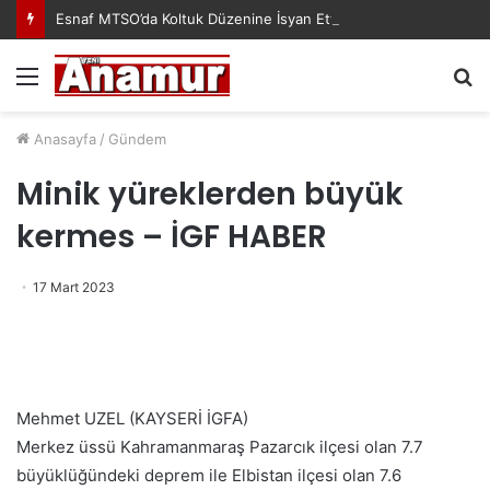
Esnaf MTSO’da Koltuk Düzenine İsyan Etti!
Menü
A
y
...
Anasayfa
/
Gündem
Minik yüreklerden büyük
kermes – İGF HABER
17 Mart 2023
Mehmet UZEL (KAYSERİ İGFA)
Merkez üssü Kahramanmaraş Pazarcık ilçesi olan 7.7
büyüklüğündeki deprem ile Elbistan ilçesi olan 7.6