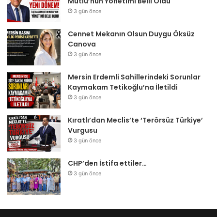
Mutlu’nun Yönetimi Belli Oldu
3 gün önce
Cennet Mekanın Olsun Duygu Öksüz
Canova
3 gün önce
Mersin Erdemli Sahillerindeki Sorunlar
Kaymakam Tetikoğlu’na İletildi
3 gün önce
Kıratlı’dan Meclis’te ‘Terörsüz Türkiye’
Vurgusu
3 gün önce
CHP’den İstifa ettiler…
3 gün önce