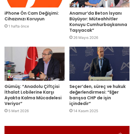
iPhone Ön Cam Değişimi:
Anamur’da Beton İsyanı
Cihazınızı Koruyun
Büyüyor: Müteahhitler
Konuyu Cumhurbaşkanına
1 hafta önce
Taşıyacak”
26 Mayıs 2026
Gümüş: “Anadolu Çiftçisi
Seçer’den, süreç ve hukuk
İthalat Lobilerine Karşı
değerlendirmesi: “Eğer
Ayakta Kalma Mücadelesi
barışsa CHP de işin
Veriyor”
içindedir”
5 Mart 2026
14 Kasım 2025