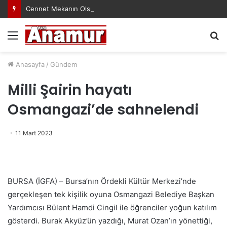
Cennet Mekanın Olsun Duygu Öksüz Canova
Menü
A
y
...
Anasayfa
/
Gündem
Milli Şairin hayatı
Osmangazi’de sahnelendi
11 Mart 2023
BURSA (İGFA) – Bursa’nın Ördekli Kültür Merkezi’nde
gerçekleşen tek kişilik oyuna Osmangazi Belediye Başkan
Yardımcısı Bülent Hamdi Cingil ile öğrenciler yoğun katılım
gösterdi. Burak Akyüz’ün yazdığı, Murat Ozan’ın yönettiği,