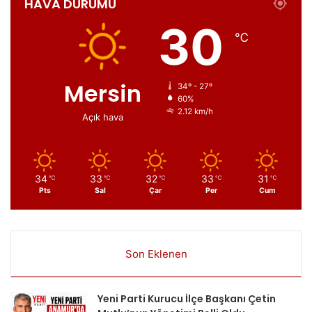
HAVA DURUMU
30
℃
Mersin
34º - 27º
60%
2.12 km/h
Açık hava
34
33
32
33
31
℃
℃
℃
℃
℃
Pts
Sal
Çar
Per
Cum
Son Eklenen
Yeni Parti Kurucu İlçe Başkanı Çetin