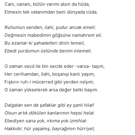
Canı, cananı, bütün varımı alsın da hüda,
Etmesin tek vatanımdan beni dünyada cüda.
Ruhumun senden, ilahi, şudur ancak emeli:
Değmesin mabedimin göğsüne namahrem eli.
Bu ezanlar-ki şahadetleri dinin temeli,
Ebedi yurdumun üstünde benim inlemeli.
O zaman vecd ile bin secde eder -varsa- taşım,
Her cerihamdan, ilahi, boşanıp kanlı yaşım,
Fışkırır ruh-i mücerred gibi yerden na’şım;
O zaman yükselerek arsa değer belki başım.
Dalgalan sen de şafaklar gibi ey şanlı hilal!
Olsun artık dökülen kanlarımın hepsi helal.
Ebediyen sana yok, ırkıma yok izmihlal:
Hakkıdır, hür yaşamış, bayrağımın hürriyet;