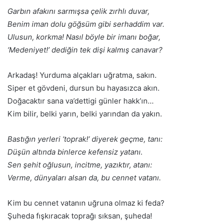
Garbın afakını sarmışsa çelik zırhlı duvar,
Benim iman dolu göğsüm gibi serhaddim var.
Ulusun, korkma! Nasıl böyle bir imanı boğar,
‘Medeniyet!’ dediğin tek dişi kalmış canavar?
Arkadaş! Yurduma alçakları uğratma, sakın.
Siper et gövdeni, dursun bu hayasızca akın.
Doğacaktır sana va’dettigi günler hakk’ın…
Kim bilir, belki yarın, belki yarından da yakın.
Bastığın yerleri ‘toprak!’ diyerek geçme, tanı:
Düşün altında binlerce kefensiz yatanı.
Sen şehit oğlusun, incitme, yazıktır, atanı:
Verme, dünyaları alsan da, bu cennet vatanı.
Kim bu cennet vatanın uğruna olmaz ki feda?
Şuheda fışkıracak toprağı sıksan, şuheda!