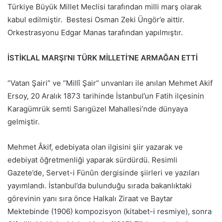
Türkiye Büyük Millet Meclisi tarafından milli marş olarak
kabul edilmiştir. Bestesi Osman Zeki Üngör’e aittir.
Orkestrasyonu Edgar Manas tarafından yapılmıştır.
İSTİKLAL MARŞI’NI TÜRK MİLLETİ’NE ARMAĞAN ETTİ
“Vatan Şairi” ve “Millî Şair” unvanları ile anılan Mehmet Akif
Ersoy, 20 Aralık 1873 tarihinde İstanbul’un Fatih ilçesinin
Karagümrük semti Sarıgüzel Mahallesi’nde dünyaya
gelmiştir.
Mehmet Âkif, edebiyata olan ilgisini şiir yazarak ve
edebiyat öğretmenliği yaparak sürdürdü. Resimli
Gazete’de, Servet-i Fünûn dergisinde şiirleri ve yazıları
yayımlandı. İstanbul’da bulunduğu sırada bakanlıktaki
görevinin yanı sıra önce Halkalı Ziraat ve Baytar
Mektebinde (1906) kompozisyon (kitabet-i resmiye), sonra