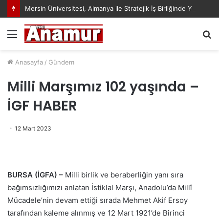
Mersin Üniversitesi, Almanya ile Stratejik İş Birliğinde Yeni Dönem Başlattı
Menü
A
y
...
Anasayfa
/
Gündem
Milli Marşımız 102 yaşında –
İGF HABER
12 Mart 2023
BURSA (İGFA) –
Milli birlik ve beraberliğin yanı sıra
bağımsızlığımızı anlatan İstiklal Marşı, Anadolu’da Millî
Mücadele’nin devam ettiği sırada Mehmet Akif Ersoy
tarafından kaleme alınmış ve 12 Mart 1921’de Birinci