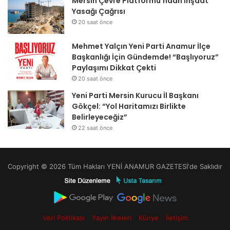
Mersin Çevre Platformu’ndan İnşaat
Yasağı Çağrısı
20 saat önce
Mehmet Yalçın Yeni Parti Anamur İlçe
Başkanlığı İçin Gündemde! “Başlıyoruz”
Paylaşımı Dikkat Çekti
20 saat önce
Yeni Parti Mersin Kurucu İl Başkanı
Gökçel: “Yol Haritamızı Birlikte
Belirleyeceğiz”
22 saat önce
Copyright © 2026 Tüm Hakları YENİ ANAMUR GAZETESİ'de Saklıdır
Veri Politikası
Yayın İlkeleri
Künye
İletişim