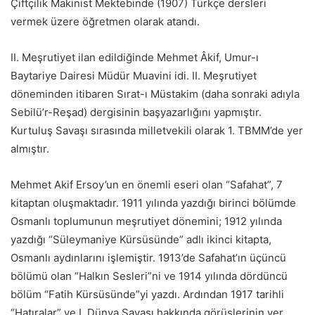
Çiftçilik Makinist Mektebinde (1907) Türkçe dersleri
vermek üzere öğretmen olarak atandı.
II. Meşrutiyet ilan edildiğinde Mehmet Âkif, Umur-ı
Baytariye Dairesi Müdür Muavini idi. II. Meşrutiyet
döneminden itibaren Sırat-ı Müstakim (daha sonraki adıyla
Sebilü’r-Reşad) dergisinin başyazarlığını yapmıştır.
Kurtuluş Savaşı sırasında milletvekili olarak 1. TBMM’de yer
almıştır.
Mehmet Akif Ersoy’un en önemli eseri olan “Safahat”, 7
kitaptan oluşmaktadır. 1911 yılında yazdığı birinci bölümde
Osmanlı toplumunun meşrutiyet dönemini; 1912 yılında
yazdığı “Süleymaniye Kürsüsünde” adlı ikinci kitapta,
Osmanlı aydınlarını işlemiştir. 1913’de Safahat’ın üçüncü
bölümü olan “Halkın Sesleri”ni ve 1914 yılında dördüncü
bölüm “Fatih Kürsüsünde”yi yazdı. Ardından 1917 tarihli
“Hatıralar” ve I. Dünya Savaşı hakkında görüşlerinin yer