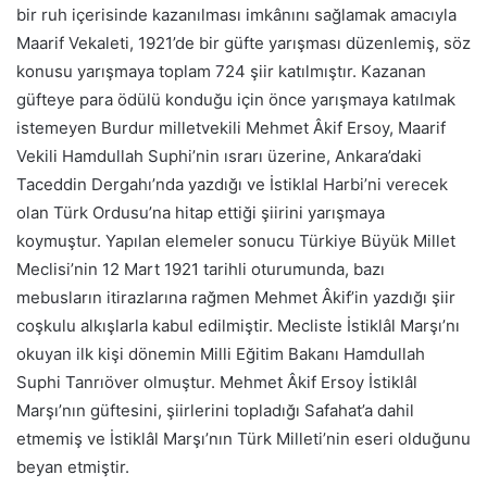
bir ruh içerisinde kazanılması imkânını sağlamak amacıyla
Maarif Vekaleti, 1921’de bir güfte yarışması düzenlemiş, söz
konusu yarışmaya toplam 724 şiir katılmıştır. Kazanan
güfteye para ödülü konduğu için önce yarışmaya katılmak
istemeyen Burdur milletvekili Mehmet Âkif Ersoy, Maarif
Vekili Hamdullah Suphi’nin ısrarı üzerine, Ankara’daki
Taceddin Dergahı’nda yazdığı ve İstiklal Harbi’ni verecek
olan Türk Ordusu’na hitap ettiği şiirini yarışmaya
koymuştur. Yapılan elemeler sonucu Türkiye Büyük Millet
Meclisi’nin 12 Mart 1921 tarihli oturumunda, bazı
mebusların itirazlarına rağmen Mehmet Âkif’in yazdığı şiir
coşkulu alkışlarla kabul edilmiştir. Mecliste İstiklâl Marşı’nı
okuyan ilk kişi dönemin Milli Eğitim Bakanı Hamdullah
Suphi Tanrıöver olmuştur. Mehmet Âkif Ersoy İstiklâl
Marşı’nın güftesini, şiirlerini topladığı Safahat’a dahil
etmemiş ve İstiklâl Marşı’nın Türk Milleti’nin eseri olduğunu
beyan etmiştir.