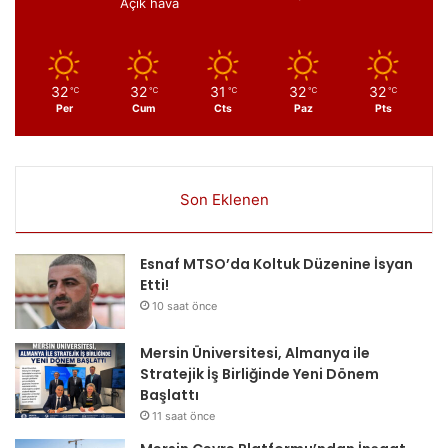
Açık hava
32
32
31
32
32
℃
℃
℃
℃
℃
Per
Cum
Cts
Paz
Pts
Son Eklenen
Esnaf MTSO’da Koltuk Düzenine İsyan
Etti!
10 saat önce
Mersin Üniversitesi, Almanya ile
Stratejik İş Birliğinde Yeni Dönem
Başlattı
11 saat önce