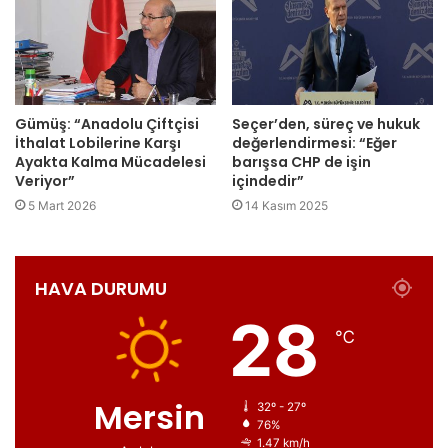
Gümüş: “Anadolu Çiftçisi
Seçer’den, süreç ve hukuk
İthalat Lobilerine Karşı
değerlendirmesi: “Eğer
Ayakta Kalma Mücadelesi
barışsa CHP de işin
Veriyor”
içindedir”
5 Mart 2026
14 Kasım 2025
HAVA DURUMU
28
℃
Mersin
32º - 27º
76%
1.47 km/h