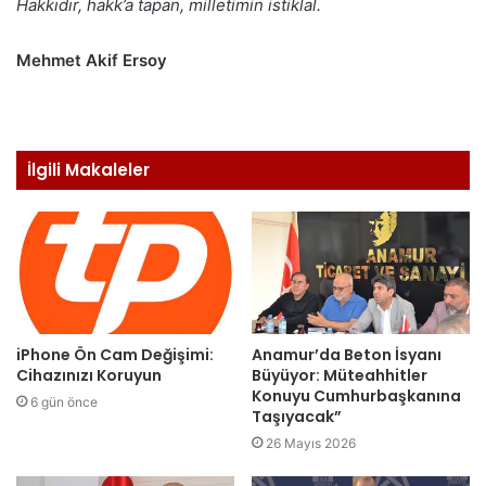
Hakkıdır, hakk’a tapan, milletimin istiklal.
Mehmet Akif Ersoy
İlgili Makaleler
iPhone Ön Cam Değişimi:
Anamur’da Beton İsyanı
Cihazınızı Koruyun
Büyüyor: Müteahhitler
Konuyu Cumhurbaşkanına
6 gün önce
Taşıyacak”
26 Mayıs 2026