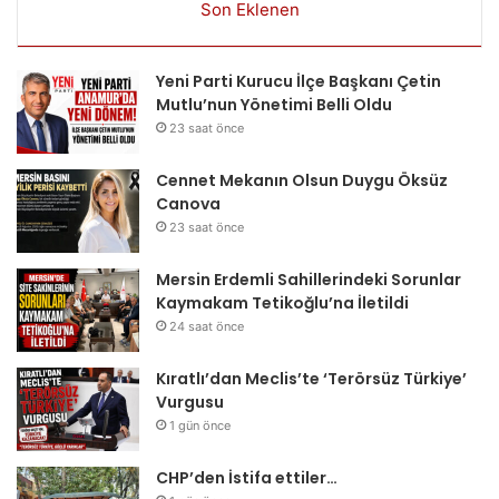
Son Eklenen
Yeni Parti Kurucu İlçe Başkanı Çetin
Mutlu’nun Yönetimi Belli Oldu
23 saat önce
Cennet Mekanın Olsun Duygu Öksüz
Canova
23 saat önce
Mersin Erdemli Sahillerindeki Sorunlar
Kaymakam Tetikoğlu’na İletildi
24 saat önce
Kıratlı’dan Meclis’te ‘Terörsüz Türkiye’
Vurgusu
1 gün önce
CHP’den İstifa ettiler…