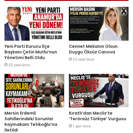
Yeni Parti Kurucu İlçe
Cennet Mekanın Olsun
Başkanı Çetin Mutlu’nun
Duygu Öksüz Canova
Yönetimi Belli Oldu
23 saat önce
23 saat önce
Mersin Erdemli
Kıratlı’dan Meclis’te
Sahillerindeki Sorunlar
‘Terörsüz Türkiye’ Vurgusu
Kaymakam Tetikoğlu’na
1 gün önce
İletildi