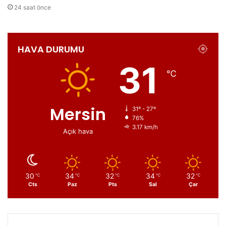
24 saat önce
HAVA DURUMU
31
℃
Mersin
31º - 27º
76%
3.17 km/h
Açık hava
30
34
32
34
32
℃
℃
℃
℃
℃
Cts
Paz
Pts
Sal
Çar