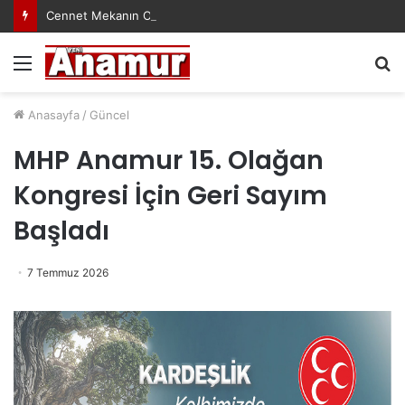
Cennet Mekanın Olsun Duygu Öksüz Canova
Menü
A
y
...
Anasayfa
/
Güncel
MHP Anamur 15. Olağan
Kongresi İçin Geri Sayım
Başladı
7 Temmuz 2026