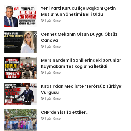
Yeni Parti Kurucu İlçe Başkanı Çetin
Mutlu’nun Yönetimi Belli Oldu
1 gün önce
Cennet Mekanın Olsun Duygu Öksüz
Canova
1 gün önce
Mersin Erdemli Sahillerindeki Sorunlar
Kaymakam Tetikoğlu’na İletildi
1 gün önce
Kıratlı’dan Meclis’te ‘Terörsüz Türkiye’
Vurgusu
1 gün önce
CHP’den İstifa ettiler…
1 gün önce