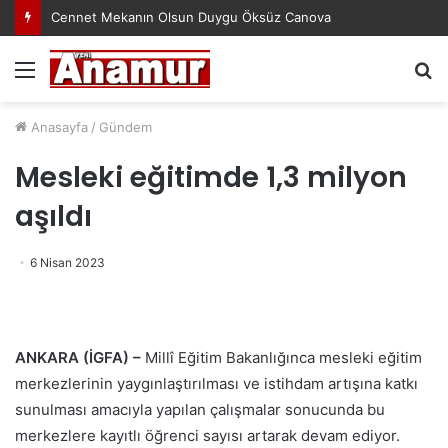
Cennet Mekanın Olsun Duygu Öksüz Canova
Menü
A
y
...
Anasayfa
/
Gündem
Mesleki eğitimde 1,3 milyon
aşıldı
6 Nisan 2023
ANKARA (İGFA) –
Millî Eğitim Bakanlığınca mesleki eğitim
merkezlerinin yaygınlaştırılması ve istihdam artışına katkı
sunulması amacıyla yapılan çalışmalar sonucunda bu
merkezlere kayıtlı öğrenci sayısı artarak devam ediyor.