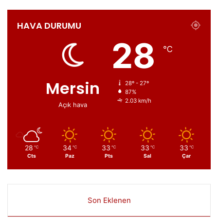
HAVA DURUMU
28
℃
Mersin
28º - 27º
87%
2.03 km/h
Açık hava
28
34
33
33
33
℃
℃
℃
℃
℃
Cts
Paz
Pts
Sal
Çar
Son Eklenen