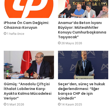
iPhone Ön Cam Değişimi:
Anamur’da Beton İsyanı
Cihazınızı Koruyun
Büyüyor: Müteahhitler
Konuyu Cumhurbaşkanına
1 hafta önce
Taşıyacak”
26 Mayıs 2026
Gümüş: “Anadolu Çiftçisi
Seçer’den, süreç ve hukuk
İthalat Lobilerine Karşı
değerlendirmesi: “Eğer
Ayakta Kalma Mücadelesi
barışsa CHP de işin
Veriyor”
içindedir”
5 Mart 2026
14 Kasım 2025