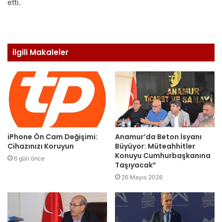
etti.
İlgili Makaleler
iPhone Ön Cam Değişimi:
Anamur’da Beton İsyanı
Cihazınızı Koruyun
Büyüyor: Müteahhitler
Konuyu Cumhurbaşkanına
6 gün önce
Taşıyacak”
26 Mayıs 2026