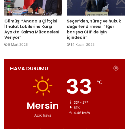
Gümüş: “Anadolu Çiftçisi
Seçer’den, süreç ve hukuk
İthalat Lobilerine Karşı
değerlendirmesi: “Eğer
Ayakta Kalma Mücadelesi
barışsa CHP de işin
Veriyor”
içindedir”
5 Mart 2026
14 Kasım 2025
HAVA DURUMU
33
℃
Mersin
33º - 27º
61%
4.46 km/h
Açık hava