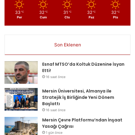
33
32
31
32
32
℃
℃
℃
℃
℃
Per
Cum
Cts
Paz
Pts
Son Eklenen
Esnaf MTSO’da Koltuk Düzenine İsyan
Etti!
16 saat önce
Mersin Üniversitesi, Almanya ile
Stratejik İş Birliğinde Yeni Dönem
Başlattı
16 saat önce
Mersin Çevre Platformu’ndan İnşaat
Yasağı Çağrısı
1 gün önce