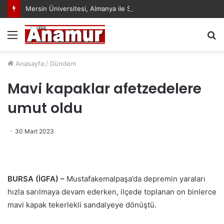
Mersin Üniversitesi, Almanya ile Stratejik İş Birliğinde Yeni Dönem Başlattı
Menü
A
y
...
Anasayfa
/
Gündem
Mavi kapaklar afetzedelere
umut oldu
30 Mart 2023
BURSA (İGFA) –
Mustafakemalpaşa’da depremin yaraları
hızla sarılmaya devam ederken, ilçede toplanan on binlerce
mavi kapak tekerlekli sandalyeye dönüştü.