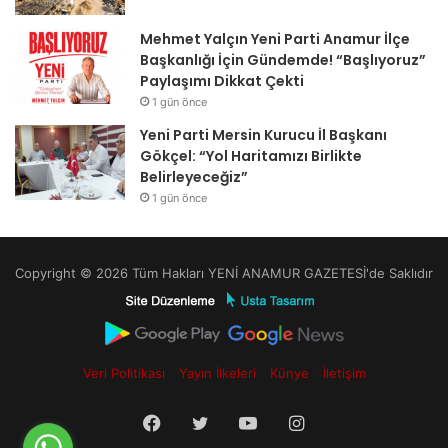
Mehmet Yalçın Yeni Parti Anamur İlçe
Başkanlığı İçin Gündemde! “Başlıyoruz”
Paylaşımı Dikkat Çekti
1 gün önce
Yeni Parti Mersin Kurucu İl Başkanı
Gökçel: “Yol Haritamızı Birlikte
Belirleyeceğiz”
1 gün önce
Copyright © 2026 Tüm Hakları YENİ ANAMUR GAZETESİ'de Saklıdır
Veri Politikası
Yayın İlkeleri
Künye
İletişim
Facebook
Twitter
YouTube
Instagram