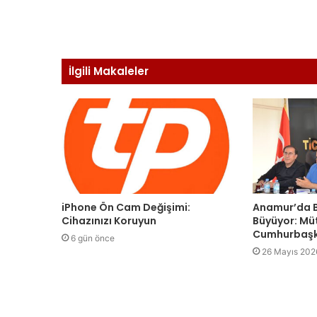
İlgili Makaleler
iPhone Ön Cam Değişimi:
Anamur’da B
Cihazınızı Koruyun
Büyüyor: Mü
Cumhurbaşk
6 gün önce
26 Mayıs 202