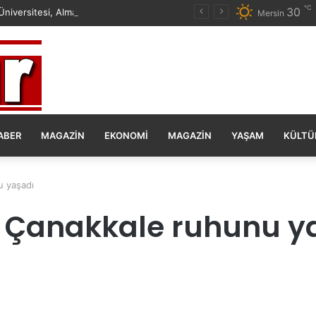
℃
30
Mersin Üniversitesi, Almanya ile Stratejik İş Birliğinde Yeni Dönem Başlattı
Mersin
ABER
MAGAZIN
EKONOMI
MAGAZIN
YAŞAM
KÜLTÜ
u yaşadı
r Çanakkale ruhunu y