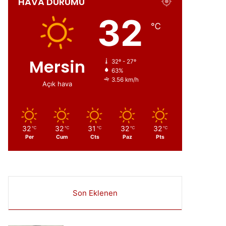
HAVA DURUMU
ır
32
℃
Mersin
32º - 27º
63%
3.56 km/h
Açık hava
32
32
31
32
32
℃
℃
℃
℃
℃
Per
Cum
Cts
Paz
Pts
Son Eklenen