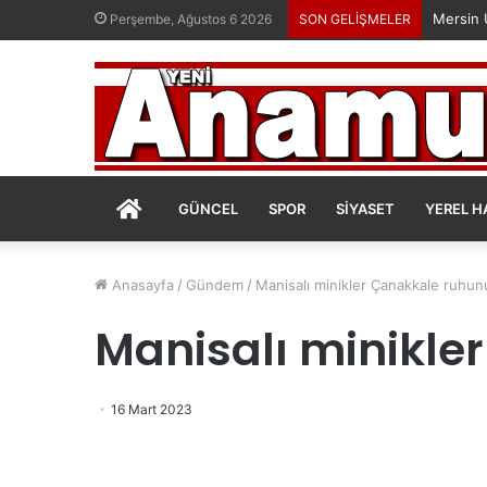
Perşembe, Ağustos 6 2026
SON GELİŞMELER
ANASAYFA
GÜNCEL
SPOR
SIYASET
YEREL H
Anasayfa
/
Gündem
/
Manisalı minikler Çanakkale ruhun
Manisalı minikle
16 Mart 2023