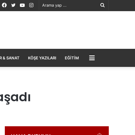
Facebook
Twitter
YouTube
Instagram
Arama
yap
...
MENÜ
R & SANAT
KÖŞE YAZILARI
EĞITIM
aşadı