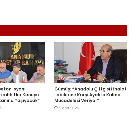
eton İsyanı
Gümüş: “Anadolu Çiftçisi İthalat
teahhitler Konuyu
Lobilerine Karşı Ayakta Kalma
anına Taşıyacak”
Mücadelesi Veriyor”
6
5 Mart 2026