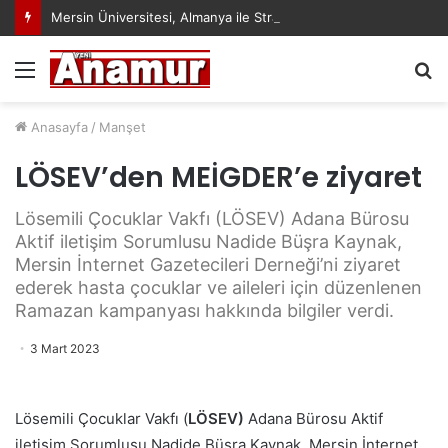
Mersin Üniversitesi, Almanya ile Stratejik İş Birliğinde Yeni Dönem Başlattı
Menü
A
y
...
Anasayfa
/
Manşet
LÖSEV’den MEİGDER’e ziyaret
Lösemili Çocuklar Vakfı (LÖSEV) Adana Bürosu
Aktif iletişim Sorumlusu Nadide Büşra Kaynak,
Mersin İnternet Gazetecileri Derneği’ni ziyaret
ederek hasta çocuklar ve aileleri için düzenlenen
Ramazan kampanyası hakkında bilgiler verdi.
3 Mart 2023
Lösemili Çocuklar Vakfı (
LÖSEV)
Adana Bürosu Aktif
iletişim Sorumlusu Nadide Büşra Kaynak, Mersin İnternet