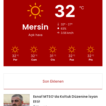
32
℃
Mersin
32º - 27º
63%
3.56 km/h
Açık hava
32
32
31
32
32
℃
℃
℃
℃
℃
Per
Cum
Cts
Paz
Pts
Son Eklenen
Esnaf MTSO’da Koltuk Düzenine İsyan
Etti!