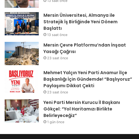
13 saat önce
Mersin Üniversitesi, Almanya ile
Stratejik İş Birliğinde Yeni Dönem
Başlattı
13 saat önce
Mersin Çevre Platformu’ndan İnşaat
Yasağı Çağrısı
23 saat önce
Mehmet Yalçın Yeni Parti Anamur İlçe
Başkanlığı İçin Gündemde! “Başlıyoruz”
Paylaşımı Dikkat Çekti
23 saat önce
Yeni Parti Mersin Kurucu İl Başkanı
Gökçel: “Yol Haritamızı Birlikte
Belirleyeceğiz”
1 gün önce