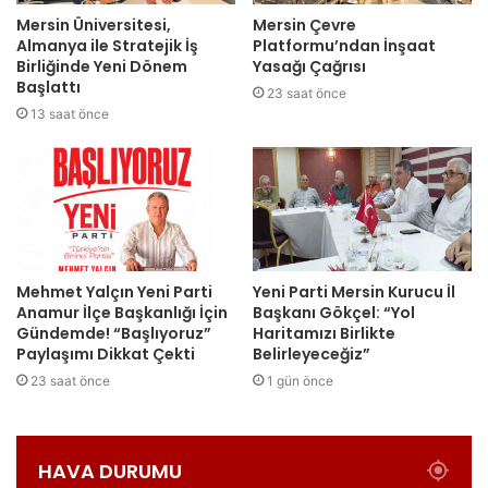
Mersin Üniversitesi,
Mersin Çevre
Almanya ile Stratejik İş
Platformu’ndan İnşaat
Birliğinde Yeni Dönem
Yasağı Çağrısı
Başlattı
23 saat önce
13 saat önce
Mehmet Yalçın Yeni Parti
Yeni Parti Mersin Kurucu İl
Anamur İlçe Başkanlığı İçin
Başkanı Gökçel: “Yol
Gündemde! “Başlıyoruz”
Haritamızı Birlikte
Paylaşımı Dikkat Çekti
Belirleyeceğiz”
23 saat önce
1 gün önce
HAVA DURUMU