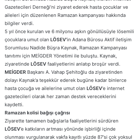
Gazetecileri Derneği’ni ziyaret ederek hasta çocuklar ve
aileleri için düzenlenen Ramazan kampanyası hakkında
bilgiler verdi.
5 yıl önce kurulan ve 6 milyonu aşkın gönüllüsüyle lösemili
çocuklara umut olan
LÖSEV’
in Adana Bürosu Aktif iletişim
Sorumlusu Nadide Büşra Kaynak, Ramazan Kampanyası
tanıtımı için MEİGDER Yönetimi ile buluştu. Kaynak,
ziyaretinde
LÖSEV
faaliyetlerini anlatıp broşür verdi.
MEİGDER
Başkanı A. Vahap Şehitoğlu da ziyaretinden
dolayı Kaynak’a teşekkür ederek bugüne kadar binlerce
hasta çocuğa ve ailelerine umut olan
LÖSEV
’e internet
gazetecileri olarak her zaman destek vereceklerini
kaydetti.
Ramazan kolisi bağışı çağrısı
Ziyarette tamamen bağışlarla faaliyetlerini sürdüren
LÖSEV
’e katkıların artması yönünde işbirliği içinde
olunması vurgulanarak vakfa kayıtlı yüzde 87’si çok yoksul