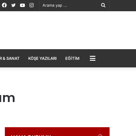
Facebook
Twitter
YouTube
Instagram
Arama
yap
...
MENÜ
R & SANAT
KÖŞE YAZILARI
EĞITIM
yım