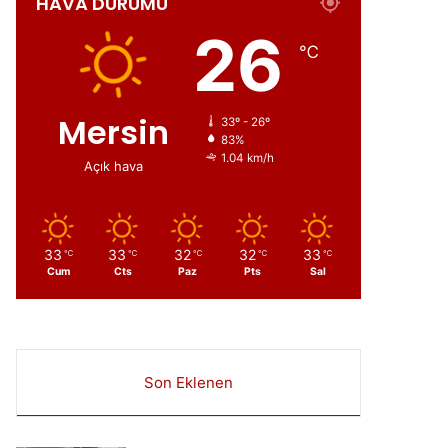
HAVA DURUMU
ır
26
℃
Mersin
33º - 26º
83%
1.04 km/h
Açık hava
33
33
32
32
33
℃
℃
℃
℃
℃
Cum
Cts
Paz
Pts
Sal
Son Eklenen