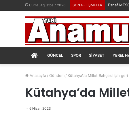
Esnaf MTSO’
Cuma, Ağustos 7 2026
SON GELİŞMELER
ANASAYFA
GÜNCEL
SPOR
SIYASET
YEREL H
Anasayfa
/
Gündem
/
Kütahya’da Millet Bahçesi için geri
Kütahya’da Millet
6 Nisan 2023