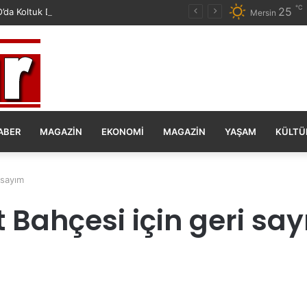
℃
25
da Koltuk Düzenine İsyan Etti!
Mersin
ABER
MAGAZIN
EKONOMI
MAGAZIN
YAŞAM
KÜLTÜ
 sayım
 Bahçesi için geri sa