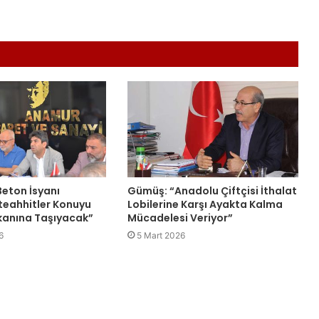
eton İsyanı
Gümüş: “Anadolu Çiftçisi İthalat
teahhitler Konuyu
Lobilerine Karşı Ayakta Kalma
anına Taşıyacak”
Mücadelesi Veriyor”
6
5 Mart 2026