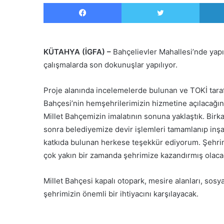
Facebook
Twitter
KÜTAHYA (İGFA) –
Bahçelievler Mahallesi’nde yap
çalışmalarda son dokunuşlar yapılıyor.
Proje alanında incelemelerde bulunan ve TOKİ taraf
Bahçesi’nin hemşehrilerimizin hizmetine açılacağını
Millet Bahçemizin imalatının sonuna yaklaştık. Birka
sonra belediyemize devir işlemleri tamamlanıp inşa
katkıda bulunan herkese teşekkür ediyorum. Şehrimiz
çok yakın bir zamanda şehrimize kazandırmış olacağı
Millet Bahçesi kapalı otopark, mesire alanları, sosyal
şehrimizin önemli bir ihtiyacını karşılayacak.