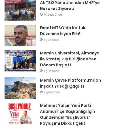
ANTSO Yönetiminden MHP’ye
Nezaket Ziyareti
14 saat önce
Esnaf MTSO’da Koltuk
Düzenine İsyan Etti!
1 gün önce
Mersin Üniversitesi, Almanya
ile Stratejik İş Birliğinde Yeni
Dönem Başlattı
1 gün önce
Mersin Çevre Platformu’ndan
İnşaat Yasağı Çağrısı
2 gün önce
Mehmet Yalçın Yeni Parti
Anamur İlçe Başkanlığı İçin
Gündemde! “Başlıyoruz”
Paylaşımı Dikkat Çekti