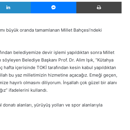
LinkedIn
Messenger
Yazd
ımı büyük oranda tamamlanan Millet Bahçesi’ndeki
ından belediyemize devir işlemi yapıldıktan sonra Millet
 söyleyen Belediye Başkanı Prof. Dr. Alim Işık, “Kütahya
ç hafta içerisinde TOKİ tarafından kesin kabul yapıldıktan
llah bu yaz milletimizin hizmetine açacağız. Emeği geçen,
e hayırlı olmasını diliyorum. İnşallah çok güzel bir alanı
z” ifadelerini kullandı.
 donatı alanları, yürüyüş yolları ve spor alanlarıyla