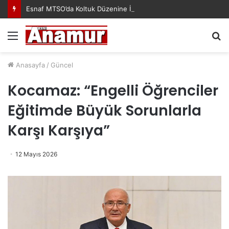
Esnaf MTSO’da Koltuk Düzenine İsyan Etti!
Menü
A
y
...
Anasayfa
/
Güncel
Kocamaz: “Engelli Öğrenciler
Eğitimde Büyük Sorunlarla
Karşı Karşıya”
12 Mayıs 2026