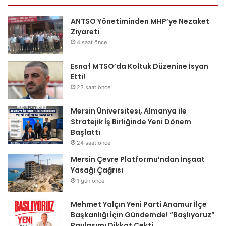
ANTSO Yönetiminden MHP’ye Nezaket
Ziyareti
4 saat önce
Esnaf MTSO’da Koltuk Düzenine İsyan
Etti!
23 saat önce
Mersin Üniversitesi, Almanya ile
Stratejik İş Birliğinde Yeni Dönem
Başlattı
24 saat önce
Mersin Çevre Platformu’ndan İnşaat
Yasağı Çağrısı
1 gün önce
Mehmet Yalçın Yeni Parti Anamur İlçe
Başkanlığı İçin Gündemde! “Başlıyoruz”
Paylaşımı Dikkat Çekti