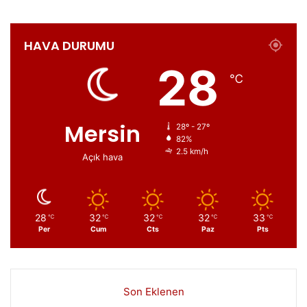
HAVA DURUMU
28
℃
Mersin
28º - 27º
82%
2.5 km/h
Açık hava
28
32
32
32
33
℃
℃
℃
℃
℃
Per
Cum
Cts
Paz
Pts
Son Eklenen