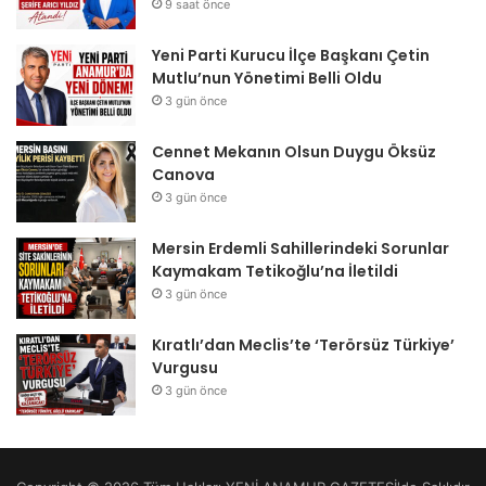
9 saat önce
Yeni Parti Kurucu İlçe Başkanı Çetin
Mutlu’nun Yönetimi Belli Oldu
3 gün önce
Cennet Mekanın Olsun Duygu Öksüz
Canova
3 gün önce
Mersin Erdemli Sahillerindeki Sorunlar
Kaymakam Tetikoğlu’na İletildi
3 gün önce
Kıratlı’dan Meclis’te ‘Terörsüz Türkiye’
Vurgusu
3 gün önce