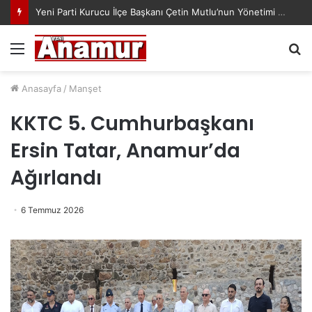
Cennet Mekanın Olsun Duygu Öksüz Canova
Menü
A
y
...
Anasayfa
/
Manşet
KKTC 5. Cumhurbaşkanı
Ersin Tatar, Anamur’da
Ağırlandı
6 Temmuz 2026