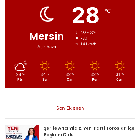
28
℃
Mersin
28º - 27º
78%
1.41 km/h
Açık hava
28
34
32
32
31
℃
℃
℃
℃
℃
Pts
Sal
Çar
Per
Cum
Son Eklenen
Şerife Arıcı Yıldız, Yeni Parti Toroslar İlçe
Başkanı Oldu