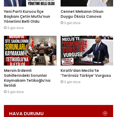
Yeni Parti Kurucu İlçe
Cennet Mekanın Olsun
Başkanı Çetin Mutlu’nun
Duygu Öksüz Canova
Yönetimi Belli Oldu
3 gün önce
3 gün önce
Mersin Erdemli
Kıratlı’dan Meclis’te
Sahillerindeki Sorunlar
‘Terörsüz Türkiye’ Vurgusu
Kaymakam Tetikoğlu’na
3 gün önce
İletildi
3 gün önce
HAVA DURUMU