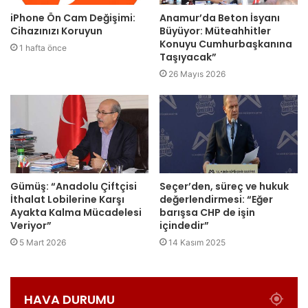
iPhone Ön Cam Değişimi:
Anamur’da Beton İsyanı
Cihazınızı Koruyun
Büyüyor: Müteahhitler
Konuyu Cumhurbaşkanına
1 hafta önce
Taşıyacak”
26 Mayıs 2026
Gümüş: “Anadolu Çiftçisi
Seçer’den, süreç ve hukuk
İthalat Lobilerine Karşı
değerlendirmesi: “Eğer
Ayakta Kalma Mücadelesi
barışsa CHP de işin
Veriyor”
içindedir”
5 Mart 2026
14 Kasım 2025
HAVA DURUMU