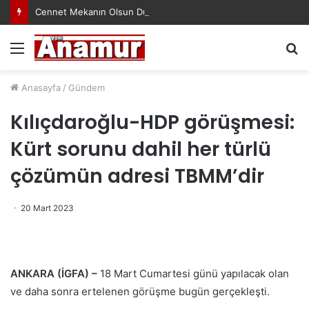
Cennet Mekanın Olsun Duygu Öksüz Canova
Menü
A
y
...
Anasayfa
/
Gündem
Kılıçdaroğlu-HDP görüşmesi:
Kürt sorunu dahil her türlü
çözümün adresi TBMM’dir
20 Mart 2023
ANKARA (İGFA) –
18 Mart Cumartesi günü yapılacak olan
ve daha sonra ertelenen görüşme bugün gerçekleşti.