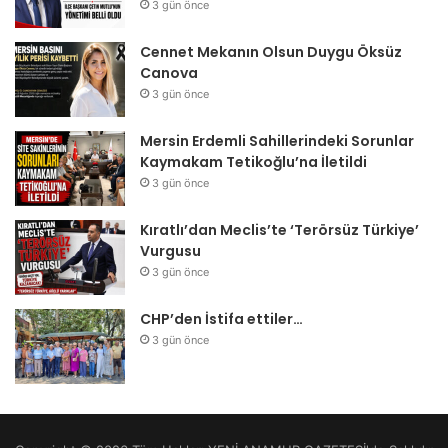
3 gün önce
Cennet Mekanın Olsun Duygu Öksüz
Canova
3 gün önce
Mersin Erdemli Sahillerindeki Sorunlar
Kaymakam Tetikoğlu’na İletildi
3 gün önce
Kıratlı’dan Meclis’te ‘Terörsüz Türkiye’
Vurgusu
3 gün önce
CHP’den İstifa ettiler…
3 gün önce