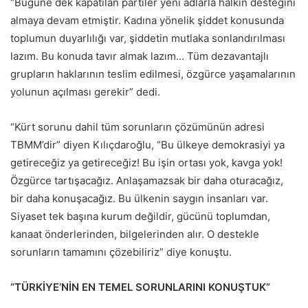
“Bugüne dek kapatılan partiler yeni adlarla halkın desteğini
almaya devam etmiştir. Kadına yönelik şiddet konusunda
toplumun duyarlılığı var, şiddetin mutlaka sonlandırılması
lazım. Bu konuda tavır almak lazım… Tüm dezavantajlı
grupların haklarının teslim edilmesi, özgürce yaşamalarının
yolunun açılması gerekir” dedi.
“Kürt sorunu dahil tüm sorunların çözümünün adresi
TBMM’dir” diyen Kılıçdaroğlu, “Bu ülkeye demokrasiyi ya
getireceğiz ya getireceğiz! Bu işin ortası yok, kavga yok!
Özgürce tartışacağız. Anlaşamazsak bir daha oturacağız,
bir daha konuşacağız. Bu ülkenin saygın insanları var.
Siyaset tek başına kurum değildir, gücünü toplumdan,
kanaat önderlerinden, bilgelerinden alır. O destekle
sorunların tamamını çözebiliriz” diye konuştu.
“TÜRKİYE’NİN EN TEMEL SORUNLARINI KONUŞTUK”