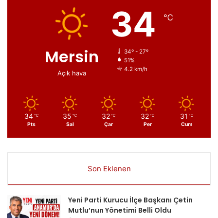
34
℃
Mersin
34º - 27º
51%
4.2 km/h
Açık hava
34
35
32
32
31
℃
℃
℃
℃
℃
Pts
Sal
Çar
Per
Cum
Son Eklenen
Yeni Parti Kurucu İlçe Başkanı Çetin
Mutlu’nun Yönetimi Belli Oldu