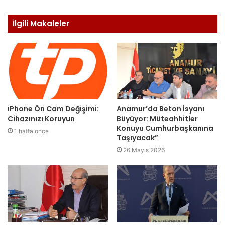
İlgili Makaleler
iPhone Ön Cam Değişimi:
Anamur’da Beton İsyanı
Cihazınızı Koruyun
Büyüyor: Müteahhitler
Konuyu Cumhurbaşkanına
1 hafta önce
Taşıyacak”
26 Mayıs 2026