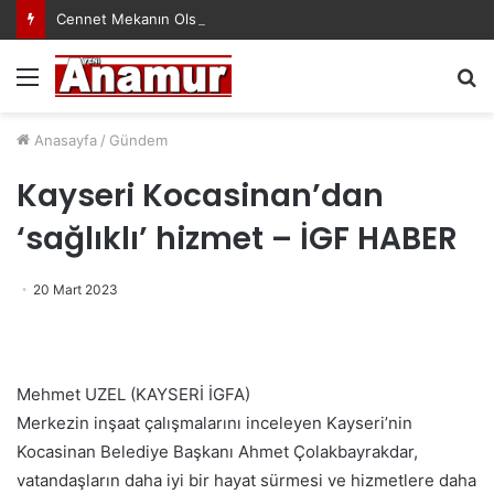
Cennet Mekanın Olsun Duygu Öksüz Canova
Menü
A
y
...
Anasayfa
/
Gündem
Kayseri Kocasinan’dan
‘sağlıklı’ hizmet – İGF HABER
20 Mart 2023
Mehmet UZEL (KAYSERİ İGFA)
Merkezin inşaat çalışmalarını inceleyen Kayseri’nin
Kocasinan Belediye Başkanı Ahmet Çolakbayrakdar,
vatandaşların daha iyi bir hayat sürmesi ve hizmetlere daha