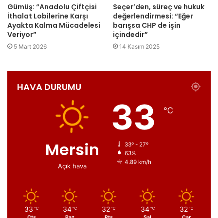
Gümüş: “Anadolu Çiftçisi
Seçer’den, süreç ve hukuk
İthalat Lobilerine Karşı
değerlendirmesi: “Eğer
Ayakta Kalma Mücadelesi
barışsa CHP de işin
Veriyor”
içindedir”
5 Mart 2026
14 Kasım 2025
HAVA DURUMU
33
℃
Mersin
33º - 27º
63%
4.89 km/h
Açık hava
33
34
32
34
32
℃
℃
℃
℃
℃
Cts
Paz
Pts
Sal
Çar