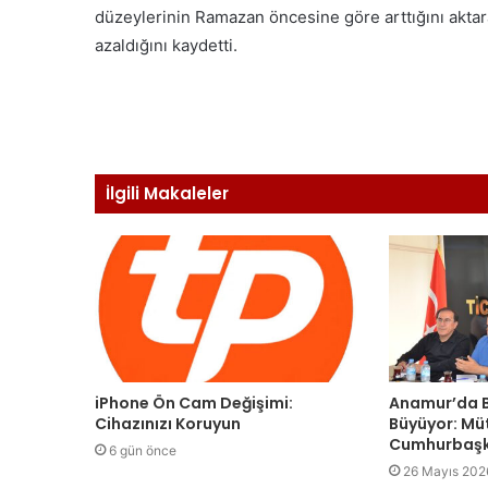
düzeylerinin Ramazan öncesine göre arttığını aktar
azaldığını kaydetti.
İlgili Makaleler
iPhone Ön Cam Değişimi:
Anamur’da B
Cihazınızı Koruyun
Büyüyor: Mü
Cumhurbaşk
6 gün önce
26 Mayıs 202