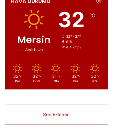
HAVA DURUMU
ır
32
℃
Mersin
32º - 27º
61%
4.4 km/h
Açık hava
32
32
31
32
32
℃
℃
℃
℃
℃
Per
Cum
Cts
Paz
Pts
Son Eklenen