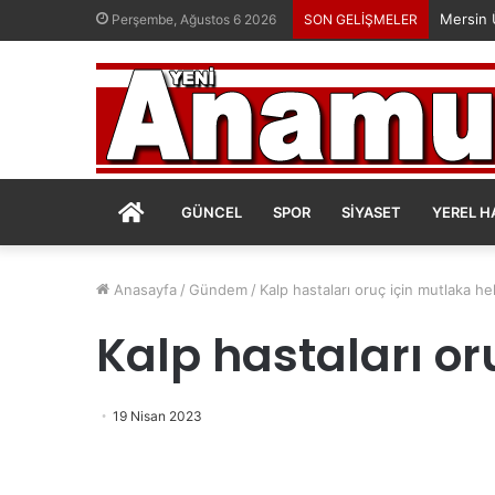
Perşembe, Ağustos 6 2026
SON GELİŞMELER
ANASAYFA
GÜNCEL
SPOR
SIYASET
YEREL H
Anasayfa
/
Gündem
/
Kalp hastaları oruç için mutlaka h
Kalp hastaları o
19 Nisan 2023