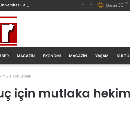
℃
33
Mersin Üniversitesi, Almanya ile Stratejik İş Birliğinde Yeni Dönem Başlattı
Mersin
ABER
MAGAZIN
EKONOMI
MAGAZIN
YAŞAM
KÜLTÜ
ekimiyle konuşmalı
ruç için mutlaka heki