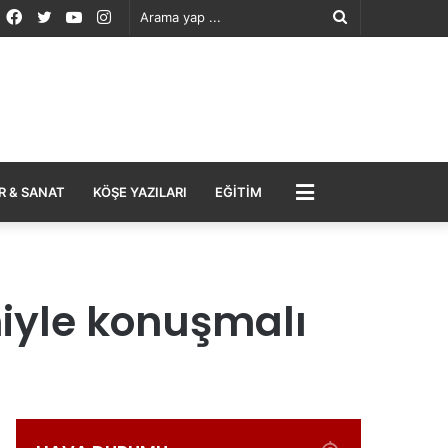
Facebook
Twitter
YouTube
Instagram
Arama
yap
...
MENÜ
R & SANAT
KÖŞE YAZILARI
EĞITIM
miyle konuşmalı