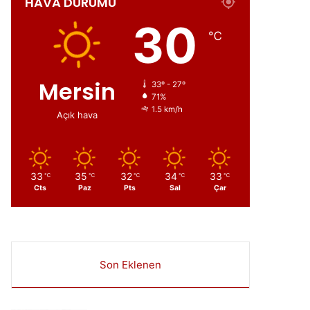
HAVA DURUMU
ır
30
℃
Mersin
33º - 27º
71%
1.5 km/h
Açık hava
33
35
32
34
33
℃
℃
℃
℃
℃
Cts
Paz
Pts
Sal
Çar
Son Eklenen