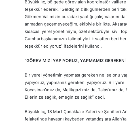
Büyükkılıç, bölgede görev alan koordinatör valiler
teşekkür ederek, “Geldiğimiz ilk günlerden beri taki
Gökmen Valimizin buradaki yaptığı çalışmalarını da
anmadan geçemeyeceğim, ekibiyle birlikte. Aksaray
kısacası yerel yönetimiyle, özel sektörüyle, sivil toplu
Cumhurbaşkanımızın talimatıyla ilk saatten beri her
teşekkür ediyoruz” ifadelerini kullandı.
“GÖREVİMİZİ YAPIYORUZ, YAPMAMIZ GEREKENİ
Bir yerel yönetimin yapması gereken ne ise onu yapt
yapıyoruz, yapmamız gerekeni yapıyoruz. Bir yerel
Kocasinan’ımız da, Melikgazi’miz de, Talas’ımız da, 
Ellerinize sağlık, emeğinize sağlık” dedi.
Büyükkılıç, 18 Mart Çanakkale Zaferi ve Şehitleri A
felaketinde hayatını kaybeden vatandaşlara Allah’ta