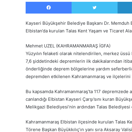
Facebook
Twitter
Kayseri Büyükşehir Belediye Başkanı Dr. Memduh Bü
Elbistan’da kurulan Talas Kent Yaşam ve Ticaret Alanı
Mehmet UZEL (KAHRAMANMARAŞ İGFA)
Yüzyılın felaketi olarak nitelendirilen, merkez üssü
7,6 şiddetindeki depremlerin ilk dakikalarından it
önderliğinde deprem bölgelerine yardım seferberliğ
depremden etkilenen Kahramanmaraş ve ilçelerini y
Bu kapsamda Kahramanmaraş’ta 117 depremzede aile
canlandığı Elbistan Kayseri Çarşı’sını kuran Büyükş
Melikgazi Belediyesi’nin ardından Talas Belediyesi 
Kahramanmaraş Elbistan ilçesinde kurulan Talas Kent
Törene Başkan Büyükkılıç’ın yanı sıra Aksaray Vali