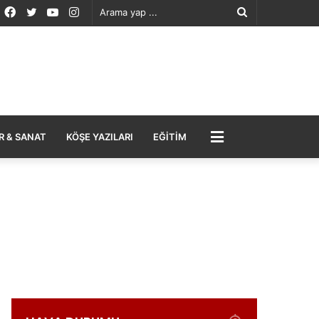
Facebook
Twitter
YouTube
Instagram
Arama
yap
...
MENÜ
R & SANAT
KÖŞE YAZILARI
EĞITIM