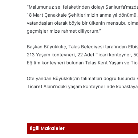
“Malumunuz sel felaketinden dolayı Şanlıurfa’mızd
18 Mart Çanakkale Şehitlerimizin anma yıl dönümü. 
vatandaşları olarak böyle bir ülkenin mensubu olmak
geçmişlerimize rahmet diliyorum.”
Başkan Büyükkılıç, Talas Belediyesi tarafından Elbi
213 Yaşam konteyneri, 22 Adet Ticari konteyner, 50
Eğitim konteyneri bulunan Talas Kent Yaşam ve Tica
Öte yandan Büyükkılıç’ın talimatları doğrultusunda
Ticaret Alanı’ndaki yaşam konteynerinde konaklayacak
İlgili Makaleler