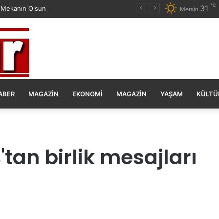
℃
31
 Mekanın Olsun Duygu Öksüz Canova
Mersin
ABER
MAGAZIN
EKONOMI
MAGAZIN
YAŞAM
KÜLTÜ
n birlik mesajları