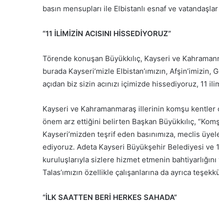
basın mensupları ile Elbistanlı esnaf ve vatandaşlar 
“11 İLİMİZİN ACISINI HİSSEDİYORUZ”
Törende konuşan Büyükkılıç, Kayseri ve Kahramanma
burada Kayseri’mizle Elbistan’ımızın, Afşin’imizin
açıdan biz sizin acınızı içimizde hissediyoruz, 11 ili
Kayseri ve Kahramanmaraş illerinin komşu kentler
önem arz ettiğini belirten Başkan Büyükkılıç, “Kom
Kayseri’mizden teşrif eden basınımıza, meclis üyel
ediyoruz. Adeta Kayseri Büyükşehir Belediyesi ve 16 
kuruluşlarıyla sizlere hizmet etmenin bahtiyarlığını 
Talas’ımızın özellikle çalışanlarına da ayrıca teşek
“İLK SAATTEN BERİ HERKES SAHADA”