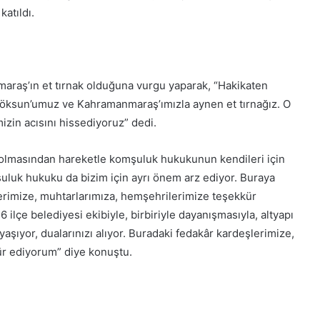
katıldı.
raş’ın et tırnak olduğuna vurgu yaparak, “Hakikaten
, Göksun’umuz ve Kahramanmaraş’ımızla aynen et tırnağız. O
mizin acısını hissediyoruz” dedi.
 olmasından hareketle komşuluk hukukunun kendileri için
şuluk hukuku da bizim için ayrı önem arz ediyor. Buraya
erimize, muhtarlarımıza, hemşehrilerimize teşekkür
ilçe belediyesi ekibiyle, birbiriyle dayanışmasıyla, altyapı
yaşıyor, dualarınızı alıyor. Buradaki fedakâr kardeşlerimize,
kür ediyorum” diye konuştu.