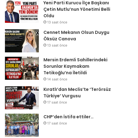
Yeni Parti Kurucu İlçe Başkanı
Çetin Mutlu’nun Yönetimi Belli
Oldu
13 saat önce
Cennet Mekanın Olsun Duygu
Öksüz Canova
13 saat önce
Mersin Erdemli Sahillerindeki
Sorunlar Kaymakam
Tetikoğlu’na İletildi
14 saat önce
Kıratlı’dan Meclis’te ‘Terörsüz
Türkiye’ Vurgusu
17 saat önce
CHP’den İstifa ettiler…
17 saat önce