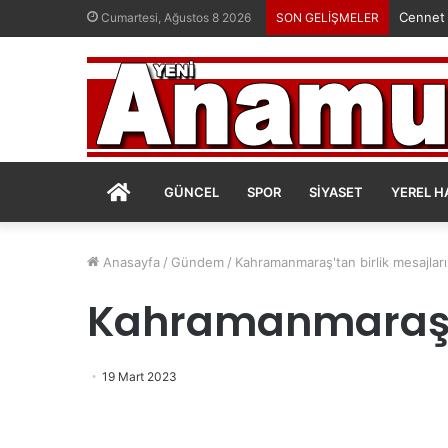
Cennet
Cumartesi, Ağustos 8 2026
SON GELİŞMELER
ANASAYFA
GÜNCEL
SPOR
SIYASET
YEREL H
Anasayfa
/
Gündem
/
Kahramanmaraş'tan birlik mesajları
Kahramanmaraş'ta
19 Mart 2023