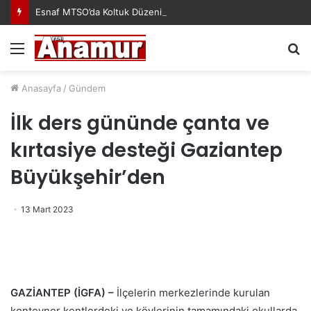
Esnaf MTSO’da Koltuk Düzenine İsyan Etti!
Menü
A
y
...
Anasayfa
/
Gündem
İlk ders gününde çanta ve
kırtasiye desteği Gaziantep
Büyükşehir’den
13 Mart 2023
GAZİANTEP (İGFA) –
İlçelerin merkezlerinde kurulan
konteyner kentlerdeki ve köylerinin tamamındaki okullarda