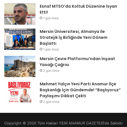
Esnaf MTSO’da Koltuk Düzenine İsyan
Etti!
1 gün önce
Mersin Üniversitesi, Almanya ile
Stratejik İş Birliğinde Yeni Dönem
Başlattı
1 gün önce
Mersin Çevre Platformu’ndan İnşaat
Yasağı Çağrısı
2 gün önce
Mehmet Yalçın Yeni Parti Anamur İlçe
Başkanlığı İçin Gündemde! “Başlıyoruz”
Paylaşımı Dikkat Çekti
2 gün önce
Copyright © 2026 Tüm Hakları YENİ ANAMUR GAZETESİ'de Saklıdır