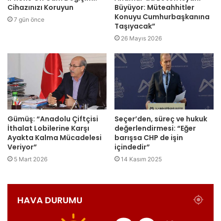
Cihazınızı Koruyun
Büyüyor: Müteahhitler
Konuyu Cumhurbaşkanına
7 gün önce
Taşıyacak”
26 Mayıs 2026
Gümüş: “Anadolu Çiftçisi
Seçer’den, süreç ve hukuk
İthalat Lobilerine Karşı
değerlendirmesi: “Eğer
Ayakta Kalma Mücadelesi
barışsa CHP de işin
Veriyor”
içindedir”
5 Mart 2026
14 Kasım 2025
HAVA DURUMU