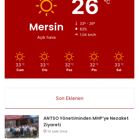
26
℃
Mersin
33º - 26º
83%
1.04 km/h
Açık hava
33
33
32
32
33
℃
℃
℃
℃
℃
Cum
Cts
Paz
Pts
Sal
Son Eklenen
ANTSO Yönetiminden MHP’ye Nezaket
Ziyareti
14 saat önce